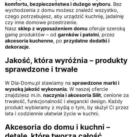
komfortu, bezpieczeństwa i dużego wyboru
. Bez
wychodzenia z domu możesz znaleźć wszystko,
czego potrzebujesz, aby urządzić kuchnię, jadalnię
czy inne domowe przestrzenie.
Nasz
sklep z wyposażeniem domu
oferuje szeroką
gamę produktów – od
garnków i patelni
, przez
akcesoria kuchenne
, po
przydatne dodatki i
dekoracje
.
Jakość, która wyróżnia – produkty
sprawdzone i trwałe
W Dla-Domu.pl stawiamy na
sprawdzone marki i
wysoką jakość wykonania
. W naszej ofercie
znajdziesz m.in.
naczynia i akcesoria Silit
, cenione za
trwałość, funkcjonalność i elegancki design. Każdy
produkt wybieramy z myślą o tym, by służył Ci przez
lata i codziennie ułatwiał życie w kuchni.
Akcesoria do domu i kuchni –
detale, które tworzą całość