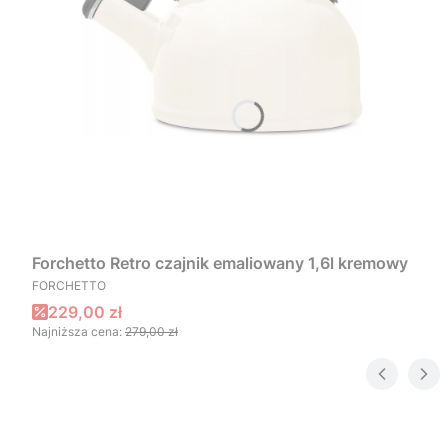
Forchetto Retro czajnik emaliowany 1,6l kremowy
PRODUCENT
FORCHETTO
Cena promocyjna
229,00 zł
Najniższa cena:
279,00 zł