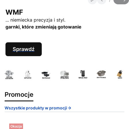
Włącz automatycz
Slajd
z
WMF
... niemiecka precyzja i styl.
garnki, które zmieniają gotowanie
Sprawdź
Promocje
Wszystkie produkty w promocji
Okazja