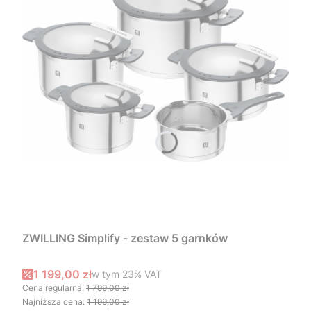
ZWILLING Simplify - zestaw 5 garnków
Cena promocyjna brutto
1 199,00 zł
w tym %s VAT
w tym
23%
VAT
Cena regularna:
1 799,00 zł
Najniższa cena:
1 199,00 zł