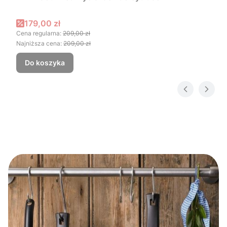
Cena promocyjna
179,00 zł
Cena regularna:
209,00 zł
Najniższa cena:
209,00 zł
Do koszyka