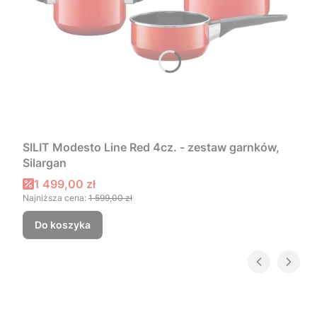
SILIT Modesto Line Red 4cz. - zestaw garnków,
Silargan
Cena promocyjna
1 499,00 zł
Najniższa cena:
1 599,00 zł
Do koszyka