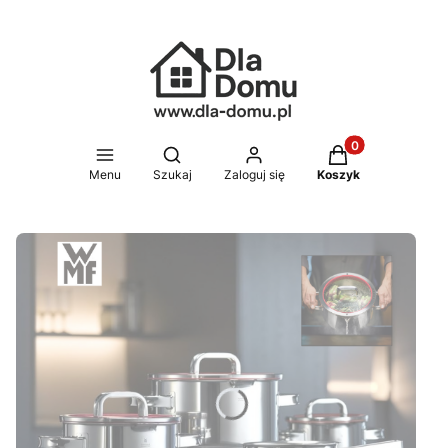
Produkty w koszy
Otwórz wyszukiwarkę
Menu
Szukaj
Zaloguj się
Koszyk