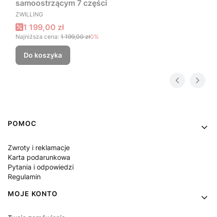
samoostrzącym 7 części
PRODUCENT
ZWILLING
Cena promocyjna
1 199,00 zł
Najniższa cena:
1 199,00 zł
0%
Do koszyka
Linki w stopce
POMOC
Zwroty i reklamacje
Karta podarunkowa
Pytania i odpowiedzi
Regulamin
MOJE KONTO