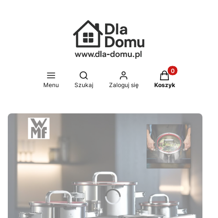
Produkty w koszy
Otwórz wyszukiwarkę
Menu
Szukaj
Zaloguj się
Koszyk