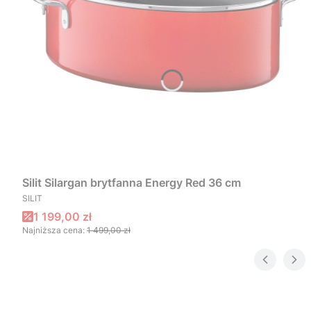
Silit Silargan brytfanna Energy Red 36 cm
PRODUCENT
SILIT
Cena promocyjna
1 199,00 zł
Najniższa cena:
1 499,00 zł