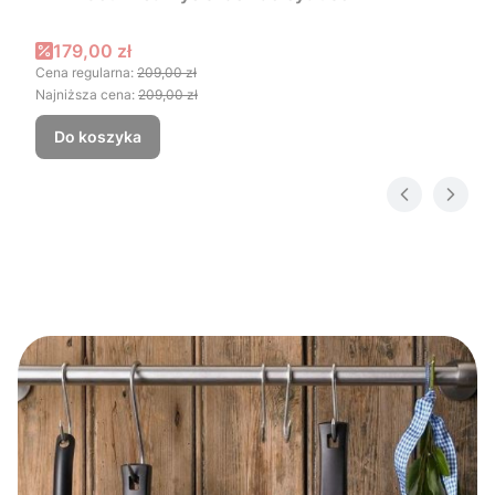
Cena promocyjna
179,00 zł
Cena regularna:
209,00 zł
Najniższa cena:
209,00 zł
Do koszyka