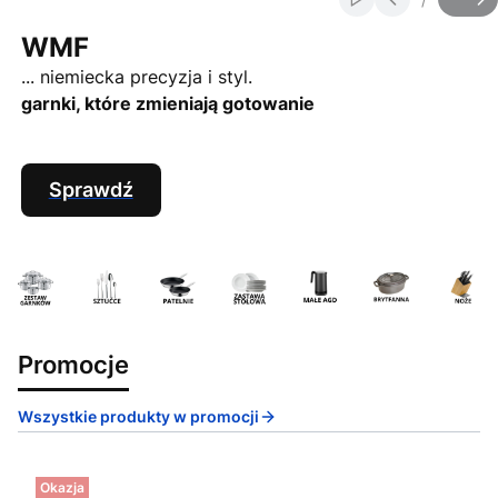
Włącz automatycz
Slajd
z
WMF
... niemiecka precyzja i styl.
garnki, które zmieniają gotowanie
Sprawdź
Promocje
Wszystkie produkty w promocji
Okazja