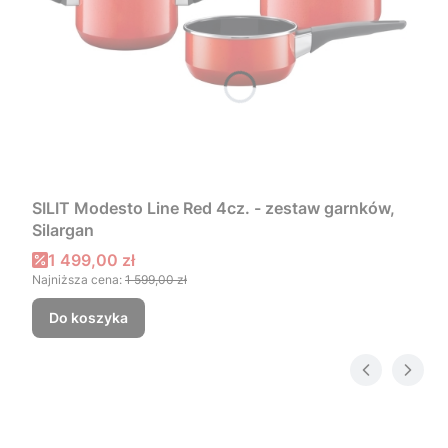
SILIT Modesto Line Red 4cz. - zestaw garnków,
Silargan
Cena promocyjna
1 499,00 zł
Najniższa cena:
1 599,00 zł
Do koszyka