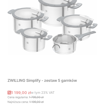
ZWILLING Simplify - zestaw 5 garnków
Cena promocyjna brutto
1 199,00 zł
w tym %s VAT
w tym
23%
VAT
Cena regularna:
1 799,00 zł
Najniższa cena:
1 199,00 zł