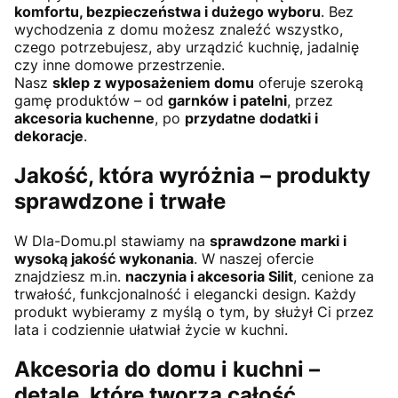
komfortu, bezpieczeństwa i dużego wyboru
. Bez
wychodzenia z domu możesz znaleźć wszystko,
czego potrzebujesz, aby urządzić kuchnię, jadalnię
czy inne domowe przestrzenie.
Nasz
sklep z wyposażeniem domu
oferuje szeroką
gamę produktów – od
garnków i patelni
, przez
akcesoria kuchenne
, po
przydatne dodatki i
dekoracje
.
Jakość, która wyróżnia – produkty
sprawdzone i trwałe
W Dla-Domu.pl stawiamy na
sprawdzone marki i
wysoką jakość wykonania
. W naszej ofercie
znajdziesz m.in.
naczynia i akcesoria Silit
, cenione za
trwałość, funkcjonalność i elegancki design. Każdy
produkt wybieramy z myślą o tym, by służył Ci przez
lata i codziennie ułatwiał życie w kuchni.
Akcesoria do domu i kuchni –
detale, które tworzą całość