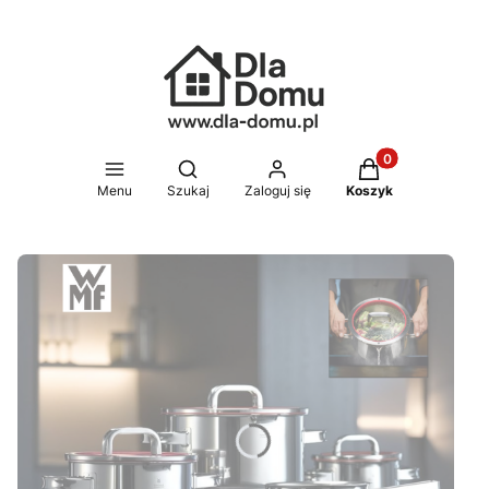
Produkty w koszy
Otwórz wyszukiwarkę
Menu
Szukaj
Zaloguj się
Koszyk