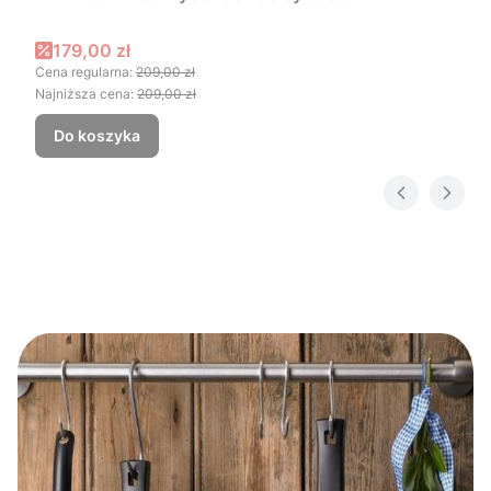
Cena promocyjna
179,00 zł
Cena regularna:
209,00 zł
Najniższa cena:
209,00 zł
Do koszyka