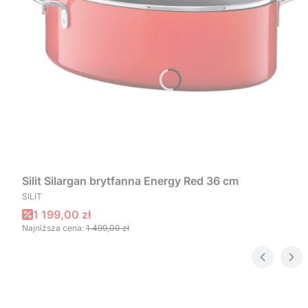
Silit Silargan brytfanna Energy Red 36 cm
PRODUCENT
SILIT
Cena promocyjna
1 199,00 zł
Najniższa cena:
1 499,00 zł