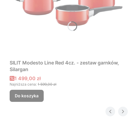
SILIT Modesto Line Red 4cz. - zestaw garnków,
Silargan
Cena promocyjna
1 499,00 zł
Najniższa cena:
1 599,00 zł
Do koszyka