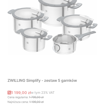
ZWILLING Simplify - zestaw 5 garnków
Cena promocyjna brutto
1 199,00 zł
w tym %s VAT
w tym
23%
VAT
Cena regularna:
1 799,00 zł
Najniższa cena:
1 199,00 zł