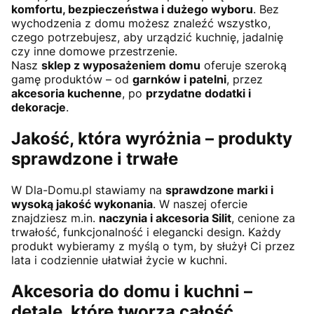
komfortu, bezpieczeństwa i dużego wyboru
. Bez
wychodzenia z domu możesz znaleźć wszystko,
czego potrzebujesz, aby urządzić kuchnię, jadalnię
czy inne domowe przestrzenie.
Nasz
sklep z wyposażeniem domu
oferuje szeroką
gamę produktów – od
garnków i patelni
, przez
akcesoria kuchenne
, po
przydatne dodatki i
dekoracje
.
Jakość, która wyróżnia – produkty
sprawdzone i trwałe
W Dla-Domu.pl stawiamy na
sprawdzone marki i
wysoką jakość wykonania
. W naszej ofercie
znajdziesz m.in.
naczynia i akcesoria Silit
, cenione za
trwałość, funkcjonalność i elegancki design. Każdy
produkt wybieramy z myślą o tym, by służył Ci przez
lata i codziennie ułatwiał życie w kuchni.
Akcesoria do domu i kuchni –
detale, które tworzą całość