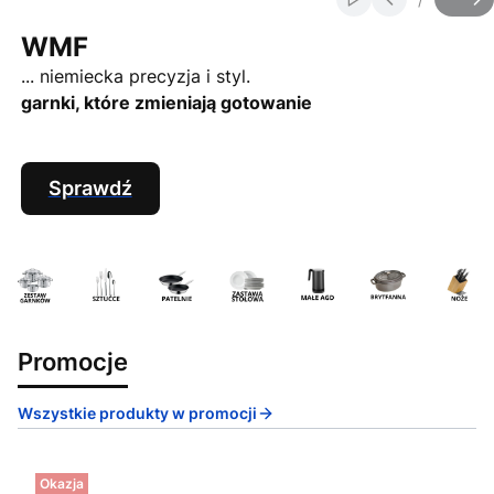
Włącz automatycz
Slajd
z
WMF
... niemiecka precyzja i styl.
garnki, które zmieniają gotowanie
Sprawdź
Promocje
Wszystkie produkty w promocji
Okazja