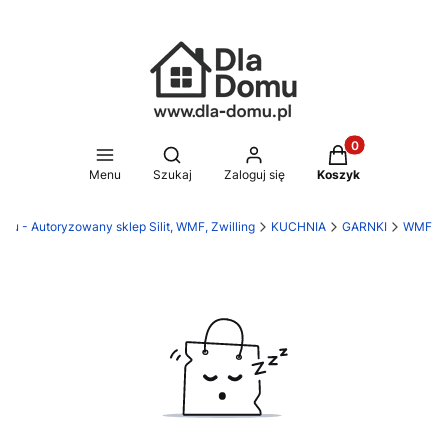
Produkty w koszy
Otwórz wyszukiwarkę
Menu
Szukaj
Zaloguj się
Koszyk
mu - Autoryzowany sklep Silit, WMF, Zwilling
KUCHNIA
GARNKI
WMF