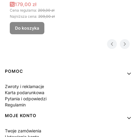
Cena promocyjna
179,00 zł
Cena regularna:
209,00 zł
Najniższa cena:
209,00 zł
Do koszyka
Linki w stopce
POMOC
Zwroty i reklamacje
Karta podarunkowa
Pytania i odpowiedzi
Regulamin
MOJE KONTO
Twoje zamówienia
Ustawienia konta