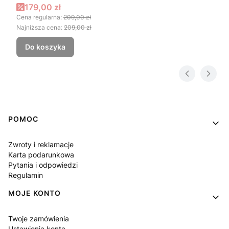
Cena promocyjna
179,00 zł
Cena regularna:
209,00 zł
Najniższa cena:
209,00 zł
Do koszyka
Linki w stopce
POMOC
Zwroty i reklamacje
Karta podarunkowa
Pytania i odpowiedzi
Regulamin
MOJE KONTO
Twoje zamówienia
Ustawienia konta