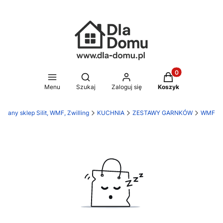
Produkty w koszy
Otwórz wyszukiwarkę
Menu
Szukaj
Zaloguj się
Koszyk
wany sklep Silit, WMF, Zwilling
KUCHNIA
ZESTAWY GARNKÓW
WMF