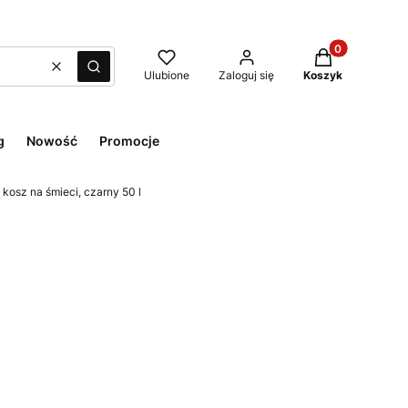
Produkty w kos
Wyczyść
Szukaj
Ulubione
Zaloguj się
Koszyk
g
Nowość
Promocje
kosz na śmieci, czarny 50 l