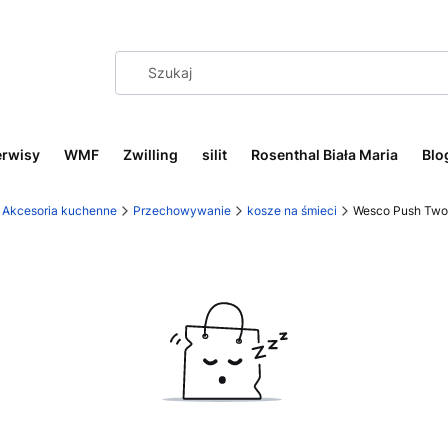
erwisy
WMF
Zwilling
silit
Rosenthal Biała Maria
Blo
Akcesoria kuchenne
Przechowywanie
kosze na śmieci
Wesco Push Two 