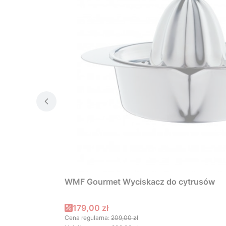
WMF Gourmet Wyciskacz do cytrusów
Cena promocyjna
179,00 zł
Cena regularna:
209,00 zł