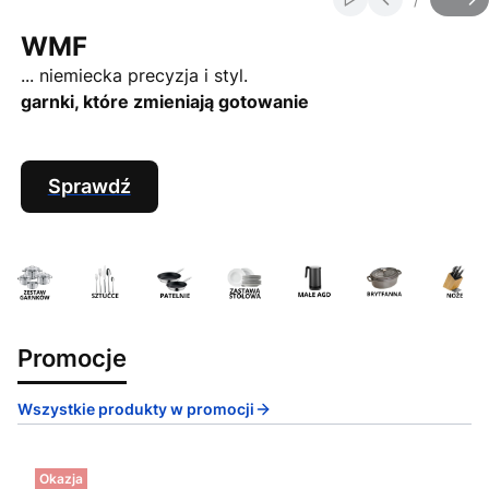
Włącz automatycz
Slajd
z
WMF
... niemiecka precyzja i styl.
garnki, które zmieniają gotowanie
Sprawdź
Promocje
Wszystkie produkty w promocji
Okazja