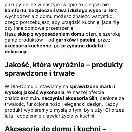
Zakupy online w naszym sklepie to połączenie
komfortu, bezpieczeństwa i dużego wyboru
. Bez
wychodzenia z domu możesz znaleźć wszystko,
czego potrzebujesz, aby urządzić kuchnię, jadalnię
czy inne domowe przestrzenie.
Nasz
sklep z wyposażeniem domu
oferuje szeroką
gamę produktów – od
garnków i patelni
, przez
akcesoria kuchenne
, po
przydatne dodatki i
dekoracje
.
Jakość, która wyróżnia – produkty
sprawdzone i trwałe
W Dla-Domu.pl stawiamy na
sprawdzone marki i
wysoką jakość wykonania
. W naszej ofercie
znajdziesz m.in.
naczynia i akcesoria Silit
, cenione za
trwałość, funkcjonalność i elegancki design. Każdy
produkt wybieramy z myślą o tym, by służył Ci przez
lata i codziennie ułatwiał życie w kuchni.
Akcesoria do domu i kuchni –