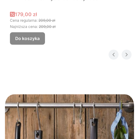
Cena promocyjna
179,00 zł
Cena regularna:
209,00 zł
Najniższa cena:
209,00 zł
Do koszyka