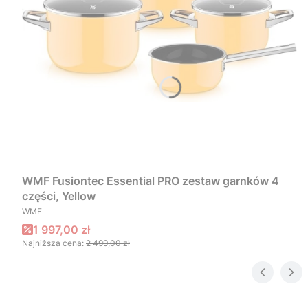
WMF Fusiontec Essential PRO zestaw garnków 4
części, Yellow
PRODUCENT
WMF
Cena promocyjna
1 997,00 zł
Najniższa cena:
2 499,00 zł