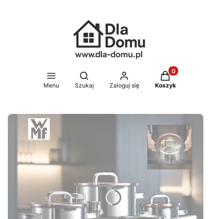
Produkty w koszy
Otwórz wyszukiwarkę
Menu
Szukaj
Zaloguj się
Koszyk