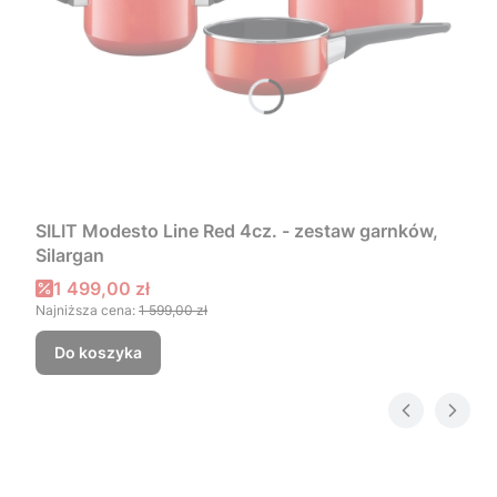
SILIT Modesto Line Red 4cz. - zestaw garnków,
Silargan
Cena promocyjna
1 499,00 zł
Najniższa cena:
1 599,00 zł
Do koszyka