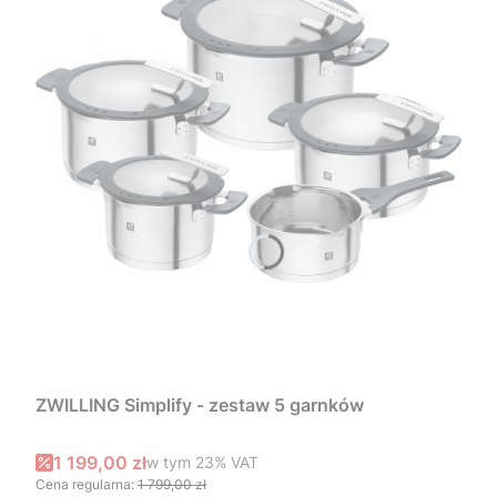
ZWILLING Simplify - zestaw 5 garnków
Cena promocyjna brutto
1 199,00 zł
w tym %s VAT
w tym
23%
VAT
Cena regularna:
1 799,00 zł