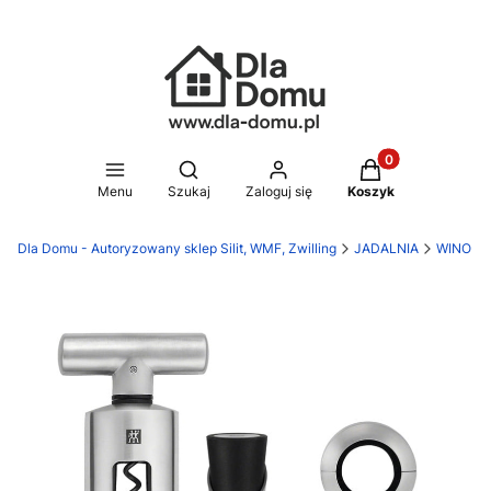
Produkty w koszy
Otwórz wyszukiwarkę
Menu
Szukaj
Zaloguj się
Koszyk
Dla Domu - Autoryzowany sklep Silit, WMF, Zwilling
JADALNIA
WINO & 