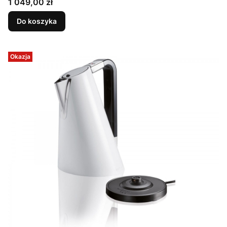
Cena
1 049,00 zł
Do koszyka
Okazja