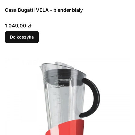
Casa Bugatti VELA - blender biały
Cena
1 049,00 zł
Do koszyka