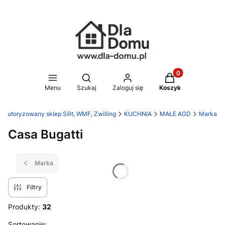
Produkty w koszy
Otwórz wyszukiwarkę
Menu
Szukaj
Zaloguj się
Koszyk
 Autoryzowany sklep Silit, WMF, Zwilling
KUCHNIA
MAŁE AGD
Marka
Casa Bugatti
Marka
Filtry
Produkty:
32
Sortowanie: