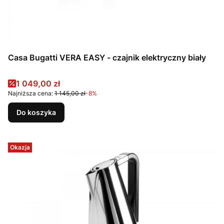
Casa Bugatti VERA EASY - czajnik elektryczny biały
Cena promocyjna
1 049,00 zł
Najniższa cena:
1 145,00 zł
-8%
Do koszyka
Okazja