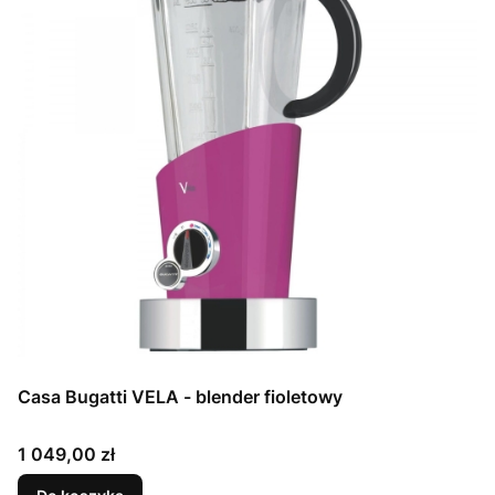
Casa Bugatti VELA - blender fioletowy
Cena
1 049,00 zł