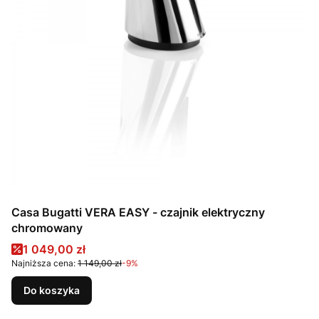
Casa Bugatti VERA EASY - czajnik elektryczny
chromowany
Cena promocyjna
1 049,00 zł
Najniższa cena:
1 149,00 zł
-9%
Do koszyka