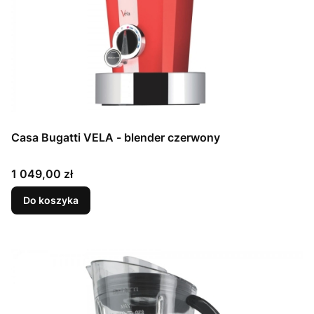
Casa Bugatti VELA - blender czerwony
Cena
1 049,00 zł
Do koszyka