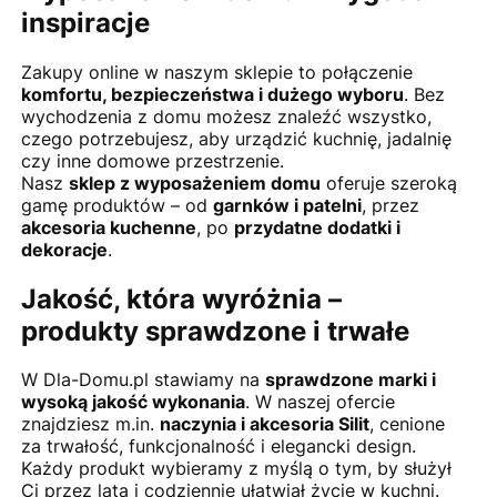
inspiracje
Zakupy online w naszym sklepie to połączenie
komfortu, bezpieczeństwa i dużego wyboru
. Bez
wychodzenia z domu możesz znaleźć wszystko,
czego potrzebujesz, aby urządzić kuchnię, jadalnię
czy inne domowe przestrzenie.
Nasz
sklep z wyposażeniem domu
oferuje szeroką
gamę produktów – od
garnków i patelni
, przez
akcesoria kuchenne
, po
przydatne dodatki i
dekoracje
.
Jakość, która wyróżnia –
produkty sprawdzone i trwałe
W Dla-Domu.pl stawiamy na
sprawdzone marki i
wysoką jakość wykonania
. W naszej ofercie
znajdziesz m.in.
naczynia i akcesoria Silit
, cenione
za trwałość, funkcjonalność i elegancki design.
Każdy produkt wybieramy z myślą o tym, by służył
Ci przez lata i codziennie ułatwiał życie w kuchni.