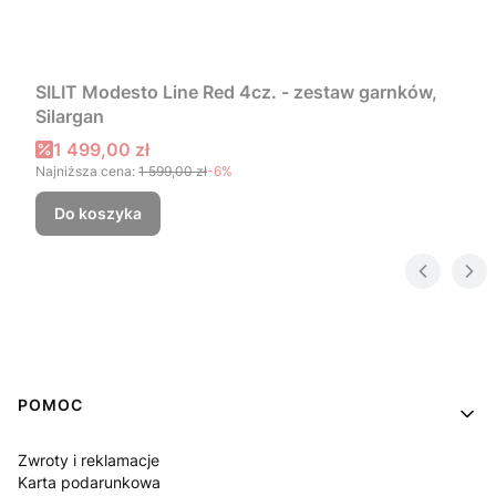
SILIT Modesto Line Red 4cz. - zestaw garnków,
Silargan
Cena promocyjna
1 499,00 zł
Najniższa cena:
1 599,00 zł
-6%
Do koszyka
Linki w stopce
POMOC
Zwroty i reklamacje
Karta podarunkowa