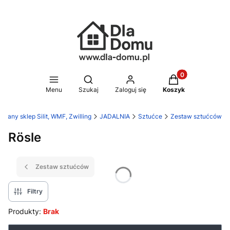
Produkty w koszy
Otwórz wyszukiwarkę
Menu
Szukaj
Zaloguj się
Koszyk
wany sklep Silit, WMF, Zwilling
JADALNIA
Sztućce
Zestaw sztućców
Rösle
Zestaw sztućców
Filtry
Produkty:
Brak