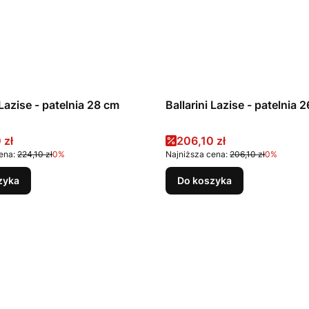
Ballarini Lazise - patelnia 28 cm
Ballarini
promocyjna
Cena promocyjna
 zł
206,10 zł
ena:
224,10 zł
0%
Najniższa cena:
206,10 zł
0%
zyka
Do koszyka