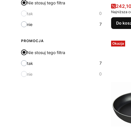
Nie stosuj tego filtra
Cena 
242,10
Najniższa c
0
tak
Do kos
7
nie
PROMOCJA
Okazja
Nie stosuj tego filtra
7
tak
0
nie