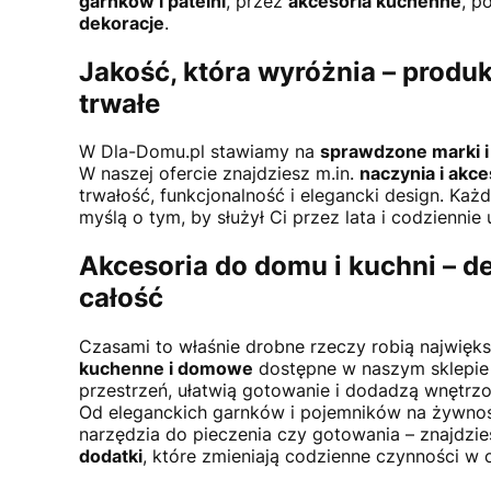
garnków i patelni
, przez
akcesoria kuchenne
, p
dekoracje
.
Jakość, która wyróżnia – produ
trwałe
W Dla-Domu.pl stawiamy na
sprawdzone marki i
W naszej ofercie znajdziesz m.in.
naczynia i akces
trwałość, funkcjonalność i elegancki design. Ka
myślą o tym, by służył Ci przez lata i codziennie 
Akcesoria do domu i kuchni – de
całość
Czasami to właśnie drobne rzeczy robią najwięk
kuchenne i domowe
dostępne w naszym sklepi
przestrzeń, ułatwią gotowanie i dodadzą wnętrz
Od eleganckich garnków i pojemników na żywnoś
narzędzia do pieczenia czy gotowania – znajdzi
dodatki
, które zmieniają codzienne czynności w 