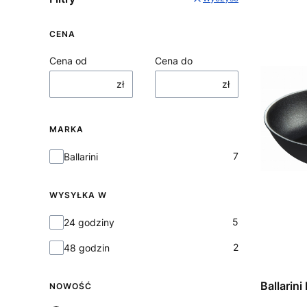
CENA
Cena od
Cena do
zł
zł
MARKA
Marka
7
Ballarini
WYSYŁKA W
Wysyłka w
5
24 godziny
2
48 godzin
Ballarin
NOWOŚĆ