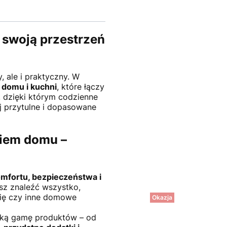
swoją przestrzeń
, ale i praktyczny. W
 domu i kuchni
, które łączy
y, dzięki którym codzienne
ej przytulne i dopasowane
niem domu –
mfortu, bezpieczeństwa i
z znaleźć wszystko,
nię czy inne domowe
Okazja
oką gamę produktów – od