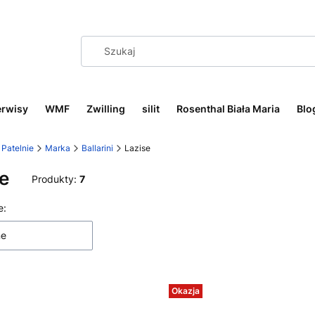
erwisy
WMF
Zwilling
silit
Rosenthal Biała Maria
Blo
Patelnie
Marka
Ballarini
Lazise
e
Produkty:
7
 produktów
e:
ne
Okazja