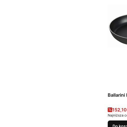
Cena 
152,10
Najniższa c
Do kos