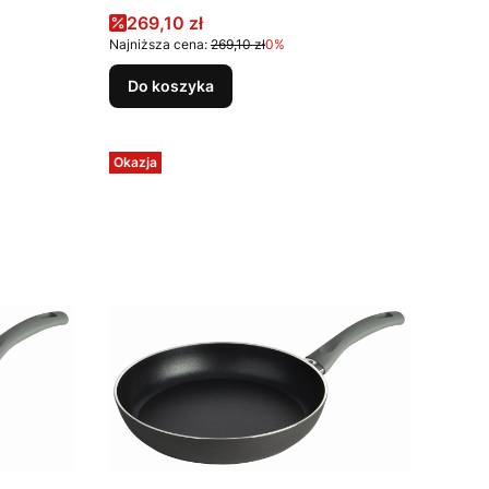
Cena promocyjna
269,10 zł
Najniższa cena:
269,10 zł
0%
Do koszyka
Okazja