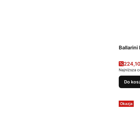
Cena 
224,10
Najniższa c
Do kos
Okazja