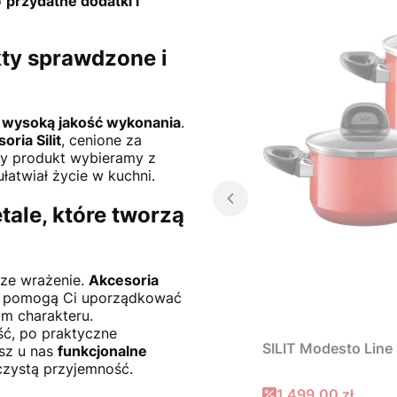
o
przydatne dodatki i
kty sprawdzone i
 wysoką jakość wykonania
.
oria Silit
, cenione za
żdy produkt wybieramy z
ułatwiał życie w kuchni.
tale, które tworzą
sze wrażenie.
Akcesoria
e pomogą Ci uporządkować
om charakteru.
ć, po praktyczne
SILIT Modesto Line 
esz u nas
funkcjonalne
czystą przyjemność.
Cena promocyjna
1 499,00 zł