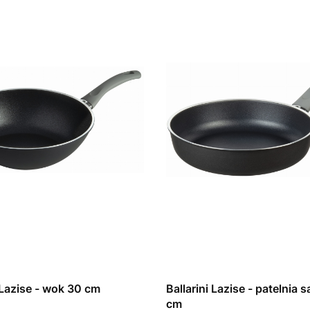
i Lazise - wok 30 cm
Ballarini Lazise - patelnia sau
cm