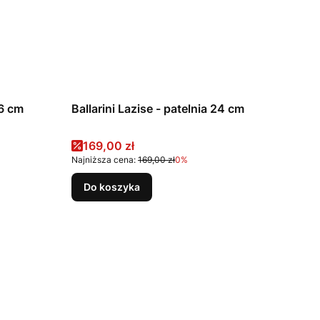
 Lazise - patelnia 26 cm
Ballarini Lazise - patelnia 24 cm
Cena promocyjna
169,00 zł
Najniższa cena:
169,00 zł
0%
Do koszyka