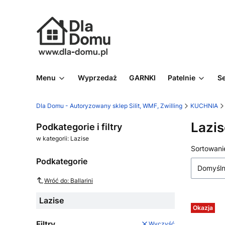
Menu
Wyprzedaż
GARNKI
Patelnie
S
Dla Domu - Autoryzowany sklep Silit, WMF, Zwilling
KUCHNIA
Lazis
Podkategorie i filtry
w kategorii: Lazise
Lista
Sortowani
Podkategorie
Domyśl
Wróć do: Ballarini
Lazise
Okazja
Filtry
Wyczyść