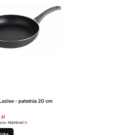
Ballarini Lazise - patelnia 20 cm
promocyjna
 zł
ena:
152,10 zł
0%
zyka