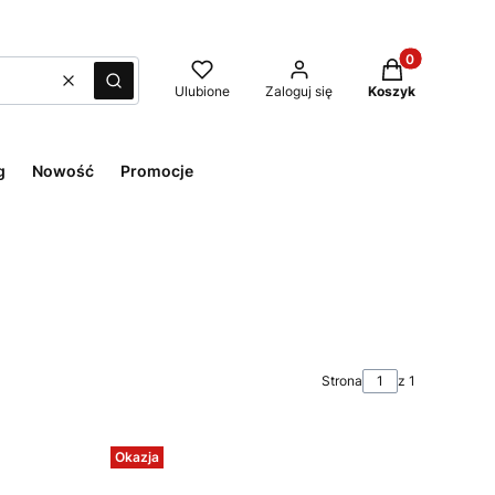
Produkty w kos
Wyczyść
Szukaj
Ulubione
Zaloguj się
Koszyk
g
Nowość
Promocje
Strona
z 1
Okazja