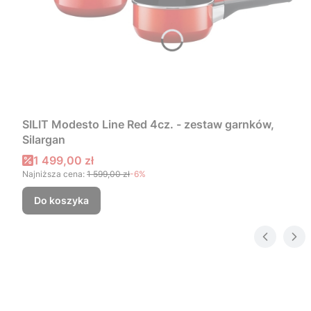
SILIT Modesto Line Red 4cz. - zestaw garnków,
Silargan
Cena promocyjna
1 499,00 zł
Najniższa cena:
1 599,00 zł
-6%
Do koszyka