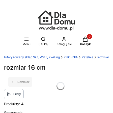
Produkty w koszy
Otwórz wyszukiwarkę
Menu
Szukaj
Zaloguj się
Koszyk
- Autoryzowany sklep Silit, WMF, Zwilling
KUCHNIA
Patelnie
Rozmiar
rozmiar 16 cm
Rozmiar
Filtry
Produkty:
4
Sortowanie: