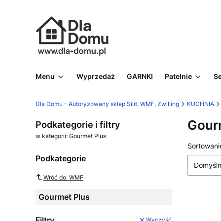
Menu
Wyprzedaż
GARNKI
Patelnie
S
Dla Domu - Autoryzowany sklep Silit, WMF, Zwilling
KUCHNIA
Gour
Podkategorie i filtry
w kategorii: Gourmet Plus
Lista
Sortowani
Podkategorie
Domyśl
Wróć do: WMF
Gourmet Plus
Filtry
Wyczyść