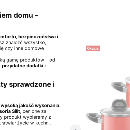
niem domu –
mfortu, bezpieczeństwa i
z znaleźć wszystko,
nię czy inne domowe
Okazja
oką gamę produktów – od
o
przydatne dodatki i
kty sprawdzone i
 wysoką jakość wykonania
.
oria Silit
, cenione za
żdy produkt wybieramy z
ułatwiał życie w kuchni.