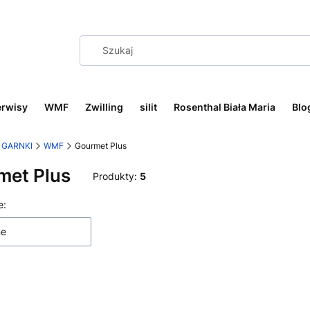
erwisy
WMF
Zwilling
silit
Rosenthal Biała Maria
Blo
GARNKI
WMF
Gourmet Plus
met Plus
Produkty:
5
 produktów
e:
ne