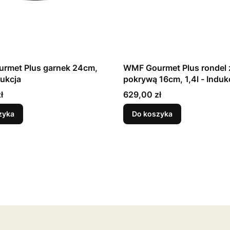
rmet Plus garnek 24cm,
WMF Gourmet Plus rondel 
dukcja
pokrywą 16cm, 1,4l - Induk
Cena
ł
629,00 zł
zyka
Do koszyka