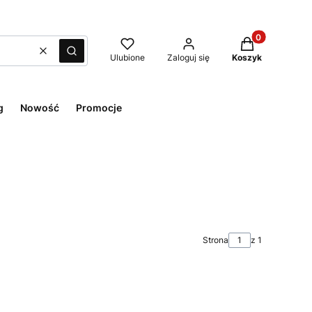
Produkty w kos
Wyczyść
Szukaj
Ulubione
Zaloguj się
Koszyk
g
Nowość
Promocje
Strona
z 1