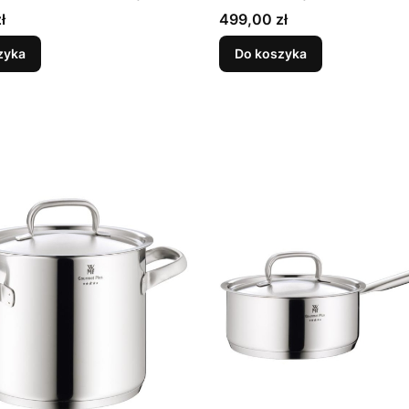
Cena
ł
499,00 zł
zyka
Do koszyka