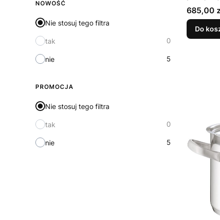
NOWOŚĆ
Cena
685,00 z
Nie stosuj tego filtra
Do kos
0
tak
5
nie
PROMOCJA
Nie stosuj tego filtra
0
tak
5
nie