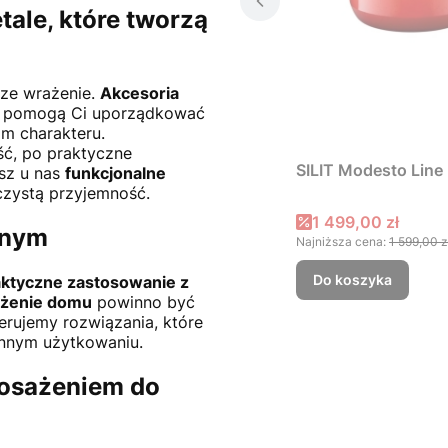
tale, które tworzą
sze wrażenie.
Akcesoria
e pomogą Ci uporządkować
om charakteru.
ć, po praktyczne
SILIT Modesto Line 
esz u nas
funkcjonalne
czystą przyjemność.
Cena promocyjna
1 499,00 zł
dnym
Najniższa cena:
1 599,00 z
Do koszyka
aktyczne zastosowanie z
żenie domu
powinno być
erujemy rozwiązania, które
ennym użytkowaniu.
posażeniem do