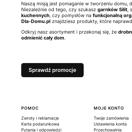
Naszą misją jest pomaganie w tworzeniu domu, d
Niezależnie od tego, czy szukasz
garnków Silit
,
kuchennych
, czy pomysłów na
funkcjonalną org
Dla-Domu.pl
znajdziesz produkty, które naprawdę
Odkryj nasz asortyment i przekonaj się, że
drobn
odmienić cały dom
.
Sprawdź promocje
Linki w stopce
POMOC
MOJE KONTO
Zwroty i reklamacje
Twoje zamówienia
Karta podarunkowa
Ustawienia konta
Pytania i odpowiedzi
Przechowalnia