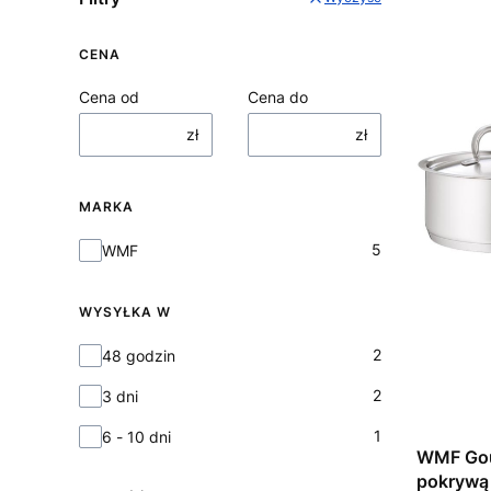
CENA
Cena od
Cena do
zł
zł
MARKA
Marka
5
WMF
WYSYŁKA W
Wysyłka w
2
48 godzin
2
3 dni
1
6 - 10 dni
WMF Gou
pokrywą 