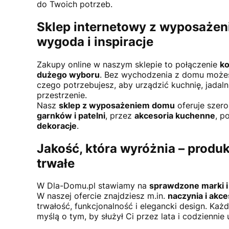
do Twoich potrzeb.
Sklep internetowy z wyposaże
wygoda i inspiracje
Zakupy online w naszym sklepie to połączenie
ko
dużego wyboru
. Bez wychodzenia z domu możes
czego potrzebujesz, aby urządzić kuchnię, jadal
przestrzenie.
Nasz
sklep z wyposażeniem domu
oferuje szer
garnków i patelni
, przez
akcesoria kuchenne
, p
dekoracje
.
Jakość, która wyróżnia – produ
trwałe
W Dla-Domu.pl stawiamy na
sprawdzone marki i
W naszej ofercie znajdziesz m.in.
naczynia i akces
trwałość, funkcjonalność i elegancki design. Ka
myślą o tym, by służył Ci przez lata i codziennie 