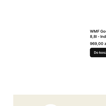
WMF Gou
8,8l - In
Cena
969,00 z
Do kos