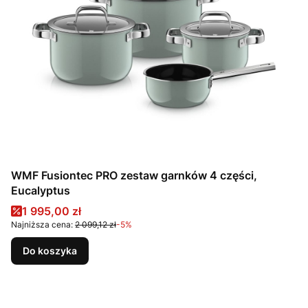
WMF Fusiontec PRO zestaw garnków 4 części,
Eucalyptus
Cena promocyjna
1 995,00 zł
Najniższa cena:
2 099,12 zł
-5%
Do koszyka