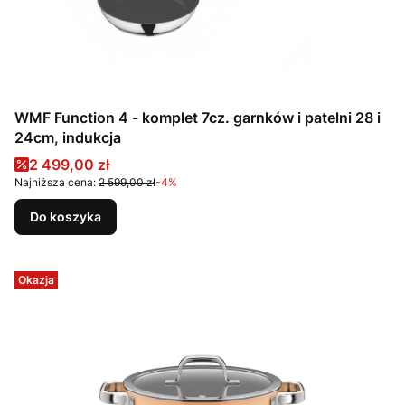
WMF Function 4 - komplet 7cz. garnków i patelni 28 i
24cm, indukcja
Cena promocyjna
2 499,00 zł
Najniższa cena:
2 599,00 zł
-4%
Do koszyka
Okazja