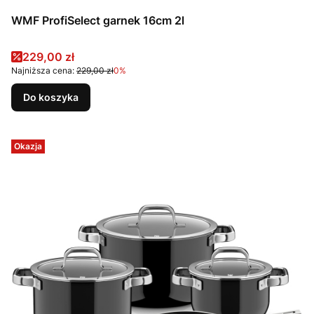
WMF ProfiSelect garnek 16cm 2l
Cena promocyjna
229,00 zł
Najniższa cena:
229,00 zł
0%
Do koszyka
Okazja