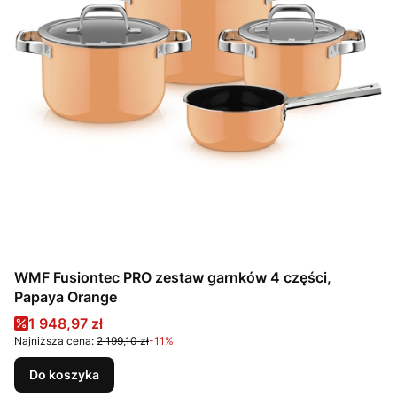
WMF Fusiontec PRO zestaw garnków 4 części,
Papaya Orange
Cena promocyjna
1 948,97 zł
Najniższa cena:
2 199,10 zł
-11%
Do koszyka