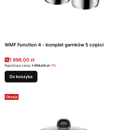
WMF Function 4 - komplet garnków 5 części
Cena promocyjna
1 898,00 zł
Najniższa cena:
1 995,00 zł
-5%
Do koszyka
Okazja