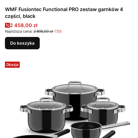
WMF Fusiontec Functional PRO zestaw garnków 4
części, black
Cena promocyjna
2 458,00 zł
Najniższa cena:
2 895,00 zł
-15%
Do koszyka
Okazja