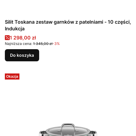
Silit Toskana zestaw garnków z patelniami - 10 części,
Indukcja
Cena promocyjna
1 298,00 zł
Najniższa cena:
1 345,00 zł
-3%
Do koszyka
Okazja