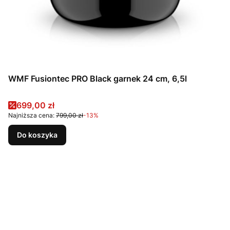
WMF Fusiontec PRO Black garnek 24 cm, 6,5l
Cena promocyjna
699,00 zł
Najniższa cena:
799,00 zł
-13%
Do koszyka