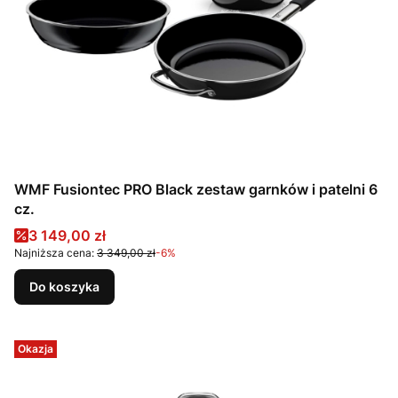
WMF Fusiontec PRO Black zestaw garnków i patelni 6
cz.
Cena promocyjna
3 149,00 zł
Najniższa cena:
3 349,00 zł
-6%
Do koszyka
Okazja