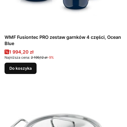
WMF Fusiontec PRO zestaw garnków 4 części, Ocean
Blue
Cena promocyjna
1 994,20 zł
Najniższa cena:
2 199,12 zł
-9%
Do koszyka