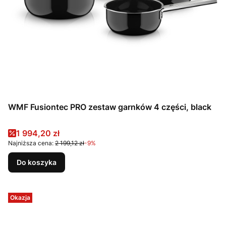
WMF Fusiontec PRO zestaw garnków 4 części, black
Cena promocyjna
1 994,20 zł
Najniższa cena:
2 199,12 zł
-9%
Do koszyka
Okazja