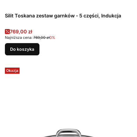
Silit Toskana zestaw garnków - 5 części, Indukcja
Cena promocyjna
769,00 zł
Najniższa cena:
769,00 zł
0%
Do koszyka
Okazja