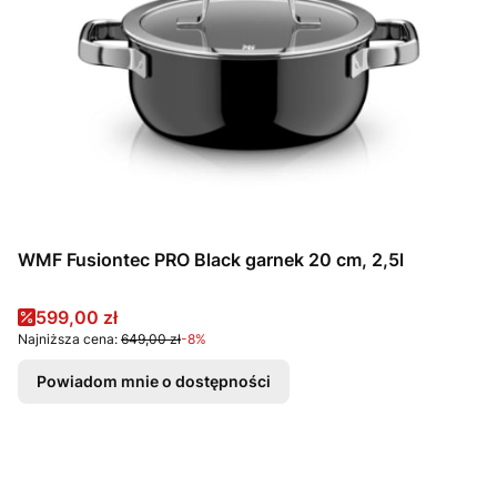
WMF Fusiontec PRO Black garnek 20 cm, 2,5l
Cena promocyjna
599,00 zł
Najniższa cena:
649,00 zł
-8%
Powiadom mnie o dostępności