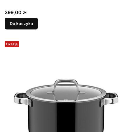
Cena
399,00 zł
Do koszyka
Okazja