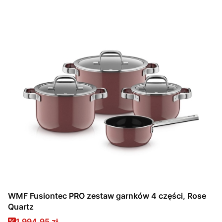
WMF Fusiontec PRO zestaw garnków 4 części, Rose
Quartz
Cena promocyjna
1 994,95 zł