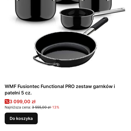
WMF Fusiontec Functional PRO zestaw garnków i
patelni 5 cz.
Cena promocyjna
3 099,00 zł
Najniższa cena:
3 555,00 zł
-13%
Do koszyka