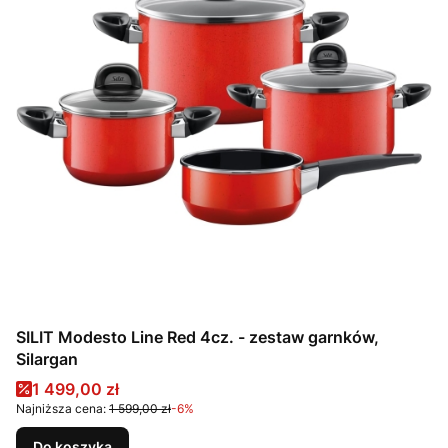
SILIT Modesto Line Red 4cz. - zestaw garnków,
Silargan
Cena promocyjna
1 499,00 zł
Najniższa cena:
1 599,00 zł
-6%
Do koszyka