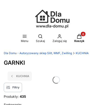
Produkty w koszy
Otwórz wyszukiwarkę
Menu
Szukaj
Zaloguj się
Koszyk
Dla Domu - Autoryzowany sklep Silit, WMF, Zwilling
KUCHNIA
GARNKI
KUCHNIA
Filtry
Produkty:
435
Sortowanie: