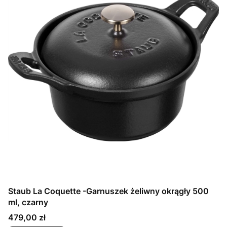
Staub La Coquette -Garnuszek żeliwny okrągły 500
ml, czarny
Cena
479,00 zł