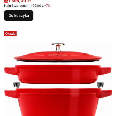
Cena promocyjna
1 399,00 zł
Najniższa cena:
1 499,00 zł
-7%
Do koszyka
Okazja