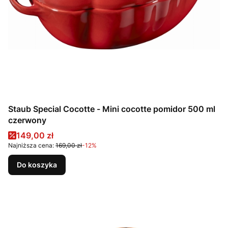
Staub Special Cocotte - Mini cocotte pomidor 500 ml
czerwony
Cena promocyjna
149,00 zł
Najniższa cena:
169,00 zł
-12%
Do koszyka