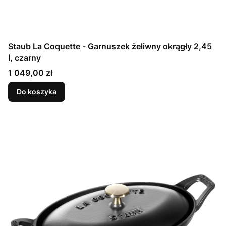
Staub La Coquette - Garnuszek żeliwny okrągły 2,45
l, czarny
Cena
1 049,00 zł
Do koszyka