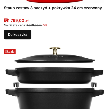
Staub zestaw 3 naczyń + pokrywka 24 cm czerwony
Cena promocyjna
1 799,00 zł
Najniższa cena:
1 899,00 zł
-5%
Do koszyka
Okazja