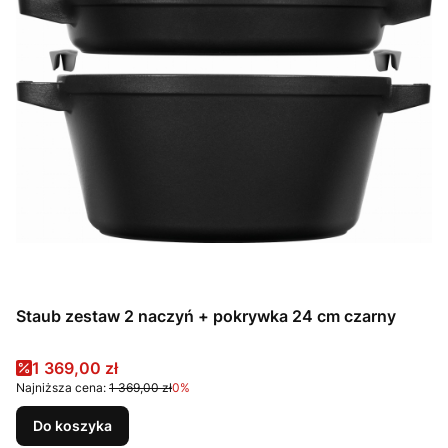
Staub zestaw 2 naczyń + pokrywka 24 cm czarny
Cena promocyjna
1 369,00 zł
Najniższa cena:
1 369,00 zł
0%
Do koszyka