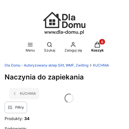
Produkty w koszy
Otwórz wyszukiwarkę
Menu
Szukaj
Zaloguj się
Koszyk
Dla Domu - Autoryzowany sklep Silit, WMF, Zwilling
KUCHNIA
Naczynia do zapiekania
KUCHNIA
Filtry
Produkty:
34
Sortowanie: