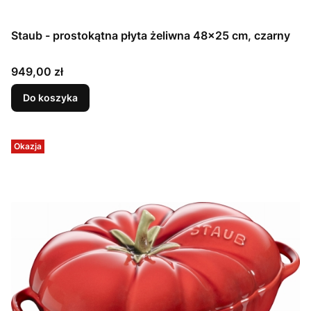
Staub - prostokątna płyta żeliwna 48×25 cm, czarny
Cena
949,00 zł
Do koszyka
Okazja