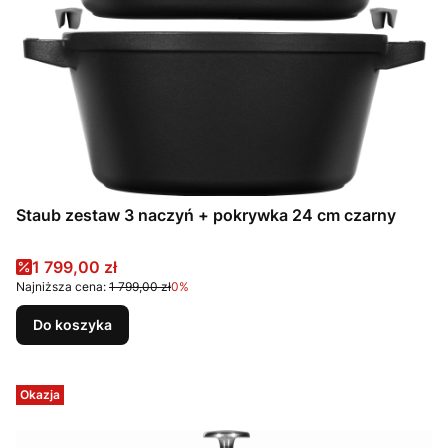
Staub zestaw 3 naczyń + pokrywka 24 cm czarny
Cena promocyjna
1 799,00 zł
Najniższa cena:
1 799,00 zł
0%
Do koszyka
Okazja