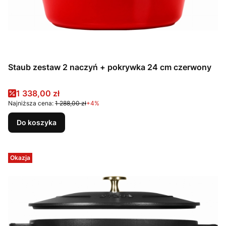
Staub zestaw 2 naczyń + pokrywka 24 cm czerwony
Cena promocyjna
1 338,00 zł
Najniższa cena:
1 288,00 zł
+4%
Do koszyka
Okazja