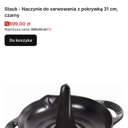
Staub - Naczynie do serwowania z pokrywką 31 cm,
czarny
Cena promocyjna
699,00 zł
Najniższa cena:
699,00 zł
0%
Do koszyka