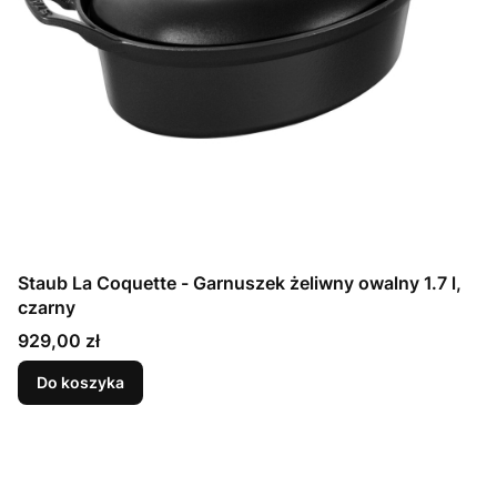
Staub La Coquette - Garnuszek żeliwny owalny 1.7 l,
czarny
Cena
929,00 zł
Do koszyka