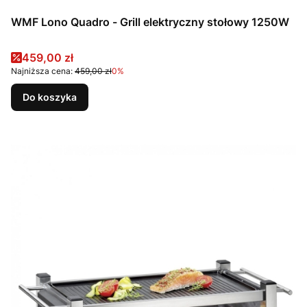
WMF Lono Quadro - Grill elektryczny stołowy 1250W
Cena promocyjna
459,00 zł
Najniższa cena:
459,00 zł
0%
Do koszyka