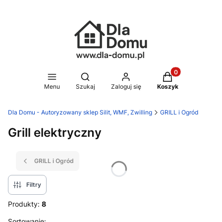
Produkty w koszy
Otwórz wyszukiwarkę
Menu
Szukaj
Zaloguj się
Koszyk
Dla Domu - Autoryzowany sklep Silit, WMF, Zwilling
GRILL i Ogród
Grill elektryczny
GRILL i Ogród
Filtry
Produkty:
8
Sortowanie: