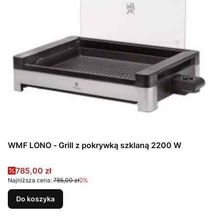
WMF LONO - Grill z pokrywką szklaną 2200 W
Cena promocyjna
785,00 zł
Najniższa cena:
785,00 zł
0%
Do koszyka