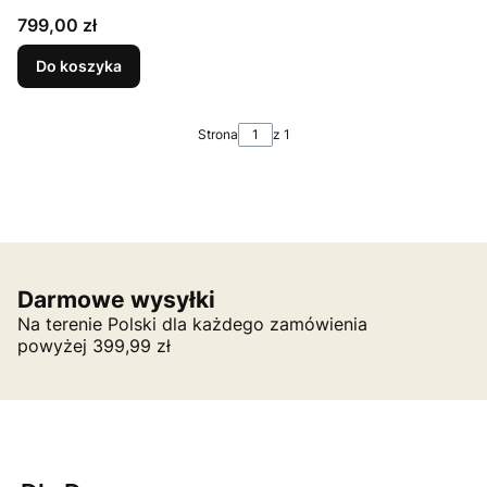
Cena
799,00 zł
Do koszyka
Strona
z 1
Darmowe wysyłki
Na terenie Polski dla każdego zamówienia
powyżej 399,99 zł