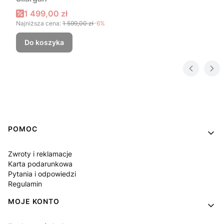
Cena promocyjna
1 499,00 zł
Najniższa cena:
1 599,00 zł
-6%
Do koszyka
Linki w stopce
POMOC
Zwroty i reklamacje
Karta podarunkowa
Pytania i odpowiedzi
Regulamin
MOJE KONTO