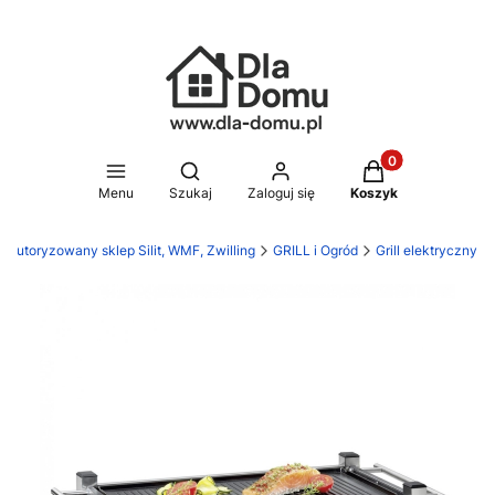
Produkty w koszy
Otwórz wyszukiwarkę
Menu
Szukaj
Zaloguj się
Koszyk
 Autoryzowany sklep Silit, WMF, Zwilling
GRILL i Ogród
Grill elektryczny