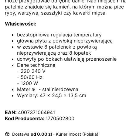
może przygotować odrębne danie. Nad miejscem na
patelnie znajduje się kamień, na którym można piec
ryby, warzywa, szaszłyki czy kawałki mięsa.
Właściwości:
bezstopniowa regulacja temperatury
główna płyta z powłoką nieprzywierającą
w zestawie 8 patelenek z powłoką
nieprzywierającą oraz 8 łopatek
uchwyty po bokach ułatwiają przenoszenie
Dane techniczne
- 220-240 V
- 50/60 Hz
- 1200 W
Materiał - stal nierdzewna
Wymiary: 47 x 24,5 x 13,5 cm
EAN:
4007371064941
Kod Producenta:
1770502800
Dostawa
od 0,00 zł
- Kurier Inpost (Polska)