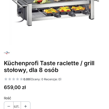
Küchenprofi Taste raclette / grill
stołowy, dla 8 osób
0.00
(Oceny: 0 Recenzje: 0)
Cena
659,00 zł
Ilość
szt.