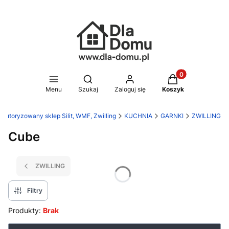
Produkty w koszy
Otwórz wyszukiwarkę
Menu
Szukaj
Zaloguj się
Koszyk
 Autoryzowany sklep Silit, WMF, Zwilling
KUCHNIA
GARNKI
ZWILLING
Cube
ZWILLING
Filtry
Produkty:
Brak