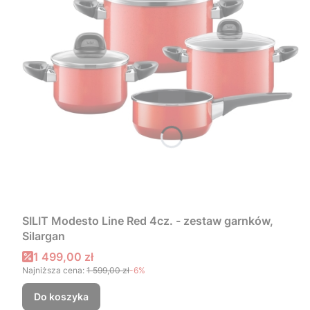
SILIT Modesto Line Red 4cz. - zestaw garnków,
Silargan
Cena promocyjna
1 499,00 zł
Najniższa cena:
1 599,00 zł
-6%
Do koszyka