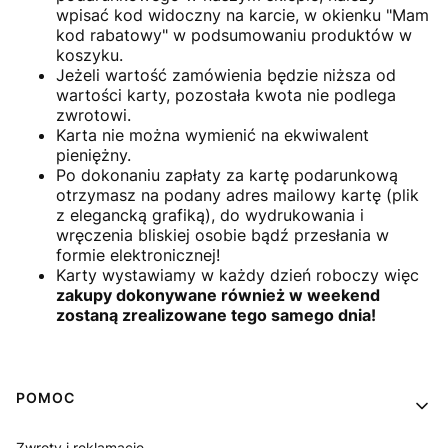
wpisać kod widoczny na karcie, w okienku "Mam
kod rabatowy" w podsumowaniu produktów w
koszyku.
Jeżeli wartość zamówienia będzie niższa od
wartości karty, pozostała kwota nie podlega
zwrotowi.
Karta nie można wymienić na ekwiwalent
pieniężny.
Po dokonaniu zapłaty za kartę podarunkową
otrzymasz na podany adres mailowy kartę (plik
z elegancką grafiką), do wydrukowania i
wręczenia bliskiej osobie bądź przesłania w
formie elektronicznej!
Karty wystawiamy w każdy dzień roboczy więc
zakupy dokonywane również w weekend
zostaną zrealizowane tego samego dnia!
Linki w stopce
POMOC
Zwroty i reklamacje