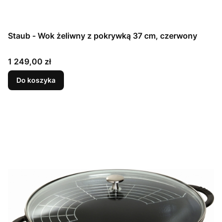
Staub - Wok żeliwny z pokrywką 37 cm, czerwony
Cena
1 249,00 zł
Do koszyka