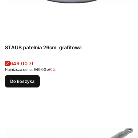
STAUB patelnia 26cm, grafitowa
Cena promocyjna
649,00 zł
Najniższa cena:
649,00 zł
0%
Do koszyka