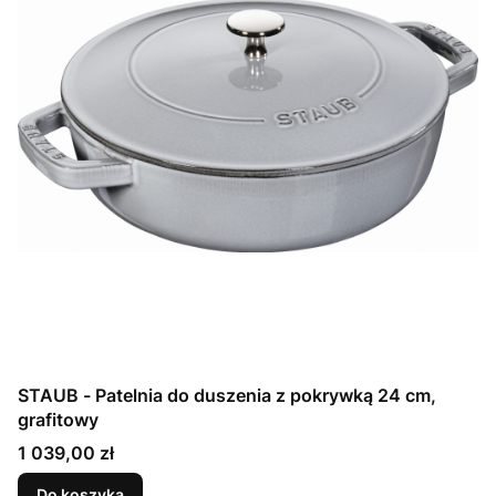
STAUB - Patelnia do duszenia z pokrywką 24 cm,
grafitowy
Cena
1 039,00 zł
Do koszyka