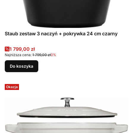
Staub zestaw 3 naczyń + pokrywka 24 cm czarny
Cena promocyjna
1 799,00 zł
Najniższa cena:
1 799,00 zł
0%
Do koszyka
Okazja