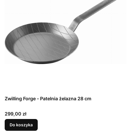
Zwilling Forge - Patelnia żelazna 28 cm
Cena
299,00 zł
Do koszyka