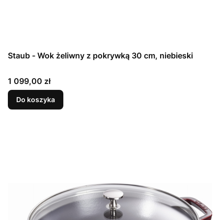
Staub - Wok żeliwny z pokrywką 30 cm, niebieski
Cena
1 099,00 zł
Do koszyka