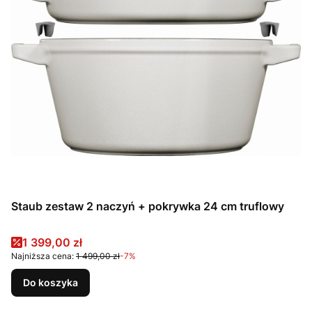
Staub zestaw 2 naczyń + pokrywka 24 cm truflowy
Cena promocyjna
1 399,00 zł
Najniższa cena:
1 499,00 zł
-7%
Do koszyka