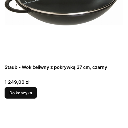
Staub - Wok żeliwny z pokrywką 37 cm, czarny
Cena
1 249,00 zł
Do koszyka