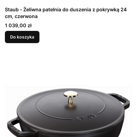
Staub - Żeliwna patelnia do duszenia z pokrywką 24
cm, czerwona
Cena
1 039,00 zł
Do koszyka