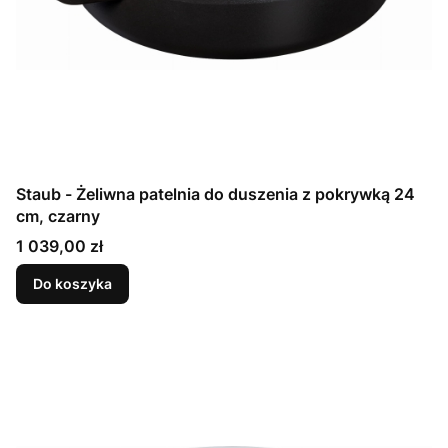
Staub - Żeliwna patelnia do duszenia z pokrywką 24
cm, czarny
Cena
1 039,00 zł
Do koszyka