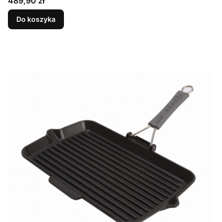
Cena
489,90 zł
Do koszyka