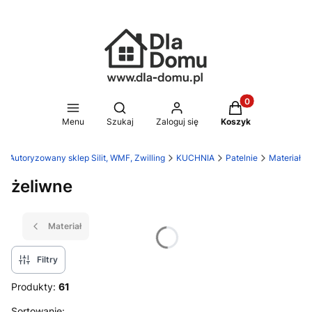
Produkty w koszy
Otwórz wyszukiwarkę
Menu
Szukaj
Zaloguj się
Koszyk
- Autoryzowany sklep Silit, WMF, Zwilling
KUCHNIA
Patelnie
Materiał
żeliwne
Materiał
Filtry
Produkty:
61
Sortowanie: