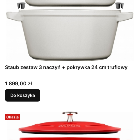
Staub zestaw 3 naczyń + pokrywka 24 cm truflowy
Cena
1 899,00 zł
Do koszyka
Okazja