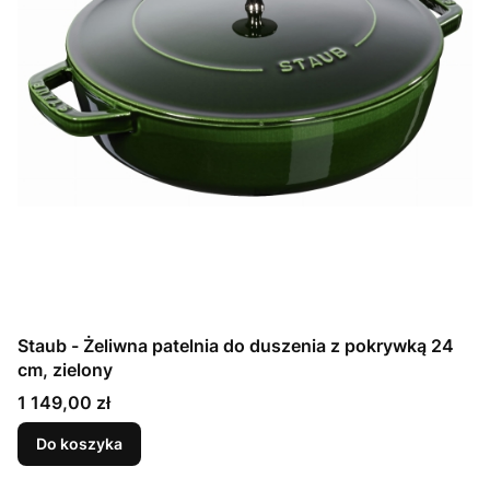
Staub - Żeliwna patelnia do duszenia z pokrywką 24
cm, zielony
Cena
1 149,00 zł
Do koszyka