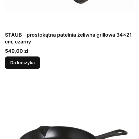
STAUB - prostokątna patelnia żeliwna grillowa 34×21
cm, czarny
Cena
549,00 zł
Do koszyka