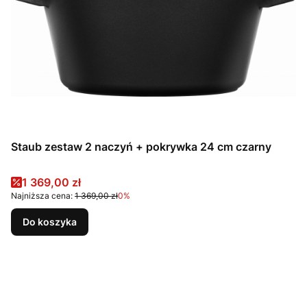
Staub zestaw 2 naczyń + pokrywka 24 cm czarny
Cena promocyjna
1 369,00 zł
Najniższa cena:
1 369,00 zł
0%
Do koszyka