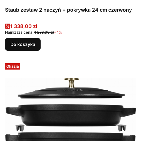
Staub zestaw 2 naczyń + pokrywka 24 cm czerwony
Cena promocyjna
1 338,00 zł
Najniższa cena:
1 288,00 zł
+4%
Do koszyka
Okazja