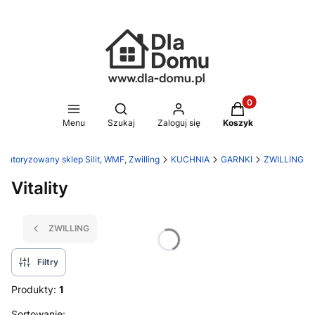
Produkty w koszy
Otwórz wyszukiwarkę
Menu
Szukaj
Zaloguj się
Koszyk
 Autoryzowany sklep Silit, WMF, Zwilling
KUCHNIA
GARNKI
ZWILLING
Vitality
ZWILLING
Filtry
Produkty:
1
Sortowanie: