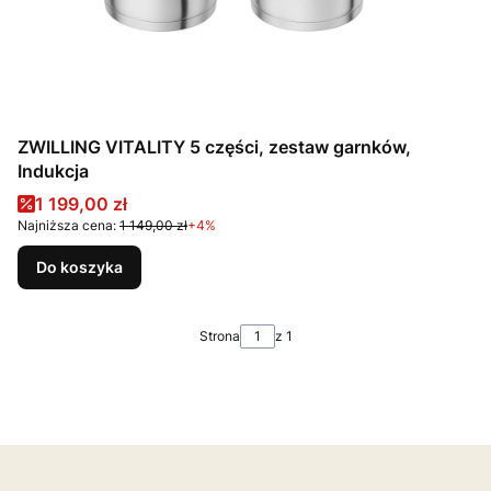
ZWILLING VITALITY 5 części, zestaw garnków,
Indukcja
Cena promocyjna
1 199,00 zł
Najniższa cena:
1 149,00 zł
+4%
Do koszyka
Strona
z 1