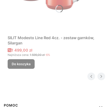
SILIT Modesto Line Red 4cz. - zestaw garnków,
Silargan
Cena promocyjna
1 499,00 zł
Najniższa cena:
1 599,00 zł
-6%
Do koszyka
Linki w stopce
POMOC