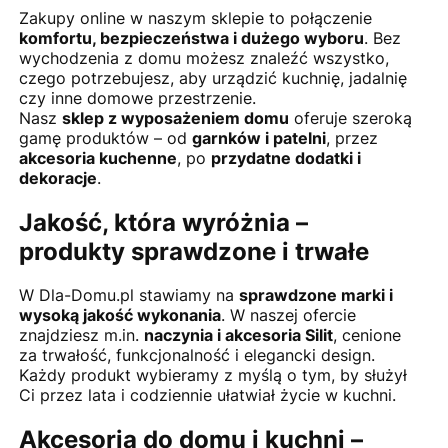
Zakupy online w naszym sklepie to połączenie
komfortu, bezpieczeństwa i dużego wyboru
. Bez
wychodzenia z domu możesz znaleźć wszystko,
czego potrzebujesz, aby urządzić kuchnię, jadalnię
czy inne domowe przestrzenie.
Nasz
sklep z wyposażeniem domu
oferuje szeroką
gamę produktów – od
garnków i patelni
, przez
akcesoria kuchenne
, po
przydatne dodatki i
dekoracje
.
Jakość, która wyróżnia –
produkty sprawdzone i trwałe
W Dla-Domu.pl stawiamy na
sprawdzone marki i
wysoką jakość wykonania
. W naszej ofercie
znajdziesz m.in.
naczynia i akcesoria Silit
, cenione
za trwałość, funkcjonalność i elegancki design.
Każdy produkt wybieramy z myślą o tym, by służył
Ci przez lata i codziennie ułatwiał życie w kuchni.
Akcesoria do domu i kuchni –