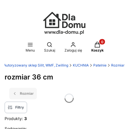
Produkty w koszy
Otwórz wyszukiwarkę
Menu
Szukaj
Zaloguj się
Koszyk
- Autoryzowany sklep Silit, WMF, Zwilling
KUCHNIA
Patelnie
Rozmiar
rozmiar 36 cm
Rozmiar
Filtry
Produkty:
3
Sortowanie: