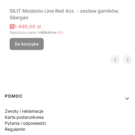
SILIT Modesto Line Red 4cz. - zestaw garnków,
Silargan
Cena promocyjna
1 499,00 zł
Najniższa cena:
1 599,00 zł
-6%
Do koszyka
Linki w stopce
POMOC
Zwroty i reklamacje
Karta podarunkowa
Pytania i odpowiedzi
Regulamin