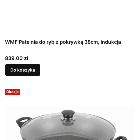
WMF Patelnia do ryb z pokrywką 38cm, indukcja
Cena
839,00 zł
Do koszyka
Okazja