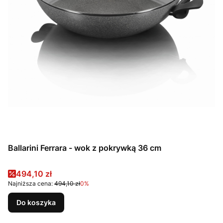
Ballarini Ferrara - wok z pokrywką 36 cm
Cena promocyjna
494,10 zł
Najniższa cena:
494,10 zł
0%
Do koszyka