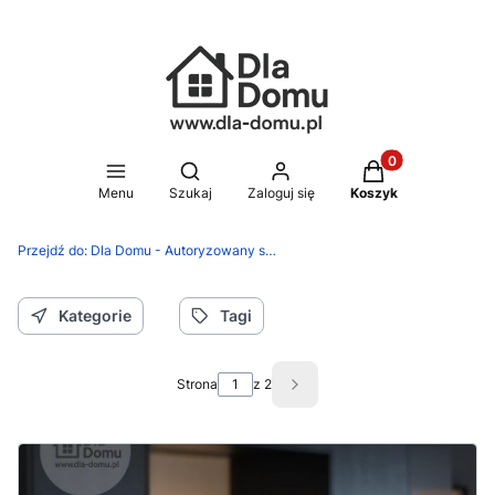
Produkty w koszy
Otwórz wyszukiwarkę
Menu
Szukaj
Zaloguj się
Koszyk
Przejdź do:
Dla Domu - Autoryzowany sklep Silit, WMF, Zwilling
Kategorie
Tagi
Strona
z 2
Następne wpisy