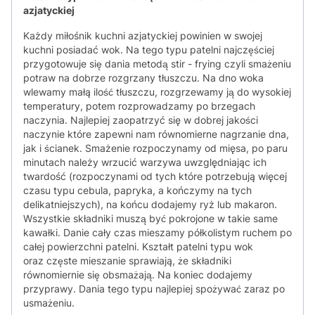
azjatyckiej
Każdy miłośnik kuchni azjatyckiej powinien w swojej
kuchni posiadać wok. Na tego typu patelni najczęściej
przygotowuje się dania metodą stir - frying czyli smażeniu
potraw na dobrze rozgrzany tłuszczu. Na dno woka
wlewamy małą ilość tłuszczu, rozgrzewamy ją do wysokiej
temperatury, potem rozprowadzamy po brzegach
naczynia. Najlepiej zaopatrzyć się w dobrej jakości
naczynie które zapewni nam równomierne nagrzanie dna,
jak i ścianek. Smażenie rozpoczynamy od mięsa, po paru
minutach należy wrzucić warzywa uwzględniając ich
twardość (rozpoczynami od tych które potrzebują więcej
czasu typu cebula, papryka, a kończymy na tych
delikatniejszych), na końcu dodajemy ryż lub makaron.
Wszystkie składniki muszą być pokrojone w takie same
kawałki. Danie cały czas mieszamy półkolistym ruchem po
całej powierzchni patelni. Kształt patelni typu wok
oraz częste mieszanie sprawiają, że składniki
równomiernie się obsmażają. Na koniec dodajemy
przyprawy. Dania tego typu najlepiej spożywać zaraz po
usmażeniu.