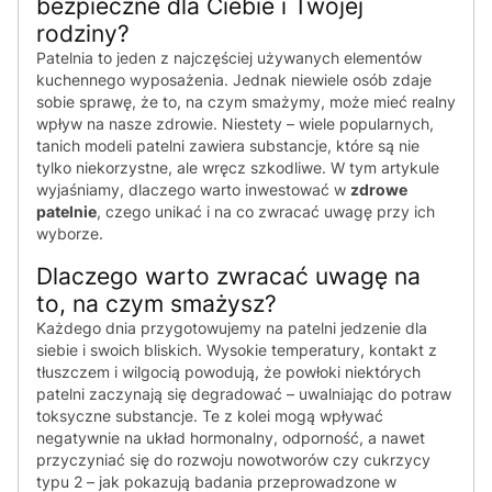
bezpieczne dla Ciebie i Twojej
rodziny?
Patelnia to jeden z najczęściej używanych elementów
kuchennego wyposażenia. Jednak niewiele osób zdaje
sobie sprawę, że to, na czym smażymy, może mieć realny
wpływ na nasze zdrowie. Niestety – wiele popularnych,
tanich modeli patelni zawiera substancje, które są nie
tylko niekorzystne, ale wręcz szkodliwe. W tym artykule
wyjaśniamy, dlaczego warto inwestować w
zdrowe
patelnie
, czego unikać i na co zwracać uwagę przy ich
wyborze.
Dlaczego warto zwracać uwagę na
to, na czym smażysz?
Każdego dnia przygotowujemy na patelni jedzenie dla
siebie i swoich bliskich. Wysokie temperatury, kontakt z
tłuszczem i wilgocią powodują, że powłoki niektórych
patelni zaczynają się degradować – uwalniając do potraw
toksyczne substancje. Te z kolei mogą wpływać
negatywnie na układ hormonalny, odporność, a nawet
przyczyniać się do rozwoju nowotworów czy cukrzycy
typu 2 – jak pokazują badania przeprowadzone w