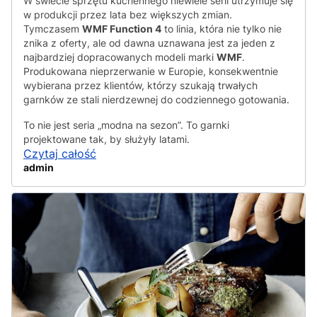
W świecie sprzętu kuchennego niewiele serii utrzymuje się
w produkcji przez lata bez większych zmian.
Tymczasem
WMF Function 4
to linia, która nie tylko nie
znika z oferty, ale od dawna uznawana jest za jeden z
najbardziej dopracowanych modeli marki
WMF
.
Produkowana nieprzerwanie w Europie, konsekwentnie
wybierana przez klientów, którzy szukają trwałych
garnków ze stali nierdzewnej do codziennego gotowania.
To nie jest seria „modna na sezon”. To garnki
projektowane tak, by służyły latami.
Czytaj całość
admin