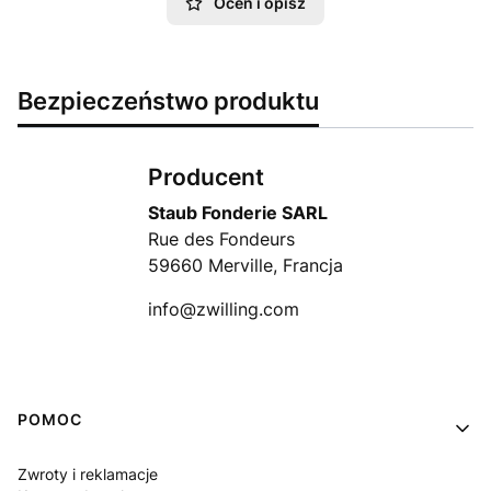
Oceń i opisz
Bezpieczeństwo produktu
Producent
Staub Fonderie SARL
Rue des Fondeurs
59660 Merville, Francja
info@zwilling.com
Linki w stopce
POMOC
Zwroty i reklamacje