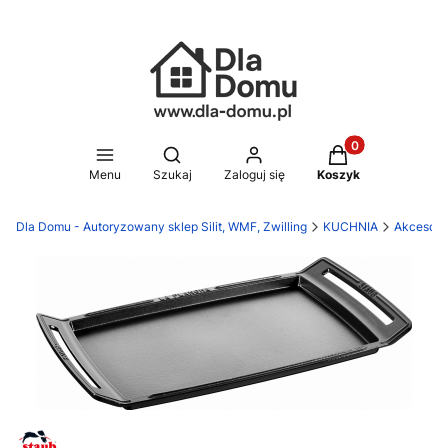
Produkty w koszy
Otwórz wyszukiwarkę
Menu
Szukaj
Zaloguj się
Koszyk
Dla Domu - Autoryzowany sklep Silit, WMF, Zwilling
KUCHNIA
Akcesori