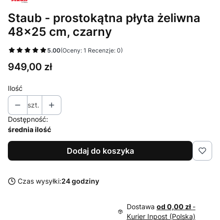
Staub - prostokątna płyta żeliwna
48×25 cm, czarny
5.00
(Oceny: 1 Recenzje: 0)
Cena
949,00 zł
Ilość
szt.
Dostępność:
średnia ilość
Dodaj do koszyka
Czas wysyłki:
24 godziny
Dostawa
od 0,00 zł
-
Kurier Inpost (Polska)