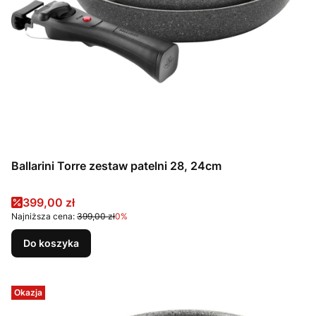
Ballarini Torre zestaw patelni 28, 24cm
Cena promocyjna
399,00 zł
Najniższa cena:
399,00 zł
0%
Do koszyka
Okazja