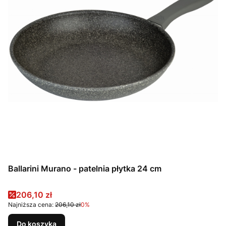
Ballarini Murano - patelnia płytka 24 cm
Cena promocyjna
206,10 zł
Najniższa cena:
206,10 zł
0%
Do koszyka