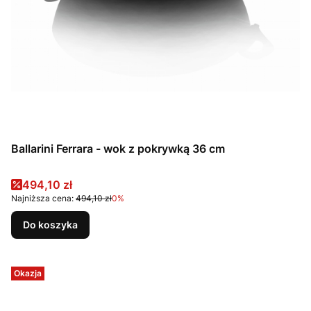
Ballarini Ferrara - wok z pokrywką 36 cm
Cena promocyjna
494,10 zł
Najniższa cena:
494,10 zł
0%
Do koszyka
Okazja