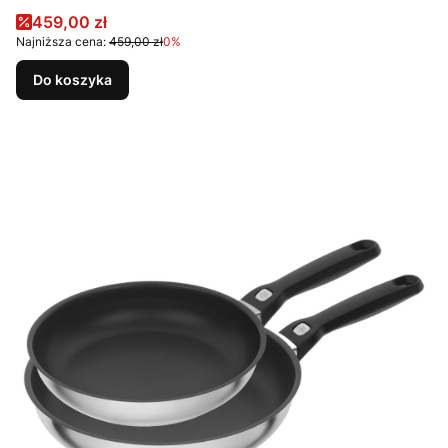
Cena promocyjna
459,00 zł
Najniższa cena:
459,00 zł
0%
Do koszyka