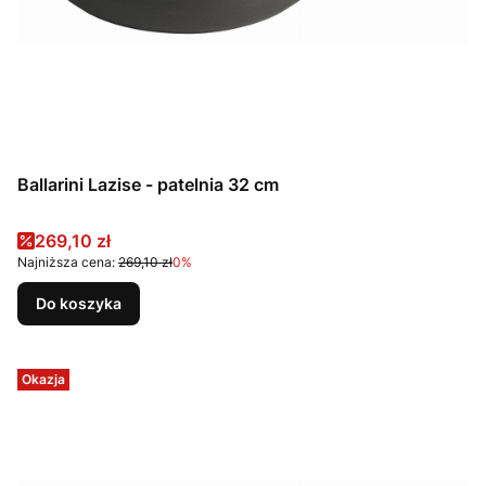
Ballarini Lazise - patelnia 32 cm
Cena promocyjna
269,10 zł
Najniższa cena:
269,10 zł
0%
Do koszyka
Okazja