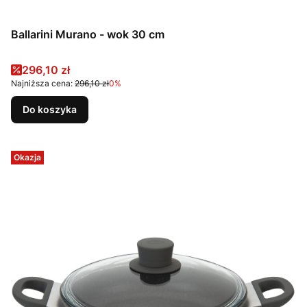
Ballarini Murano - wok 30 cm
Cena promocyjna
296,10 zł
Najniższa cena:
296,10 zł
0%
Do koszyka
Okazja