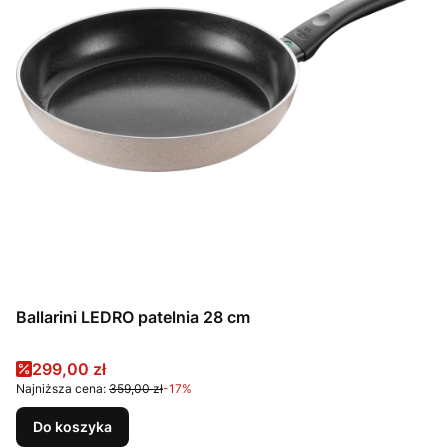
Ballarini LEDRO patelnia 28 cm
Cena promocyjna
299,00 zł
Najniższa cena:
359,00 zł
-17%
Do koszyka