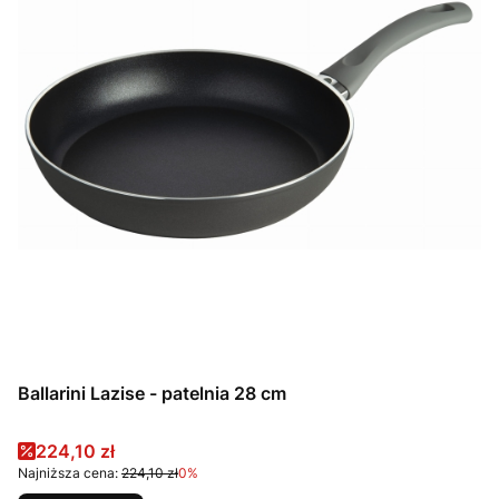
Ballarini Lazise - patelnia 28 cm
Cena promocyjna
224,10 zł
Najniższa cena:
224,10 zł
0%