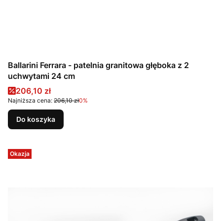
Ballarini Ferrara - patelnia granitowa głęboka z 2
uchwytami 24 cm
Cena promocyjna
206,10 zł
Najniższa cena:
206,10 zł
0%
Do koszyka
Okazja