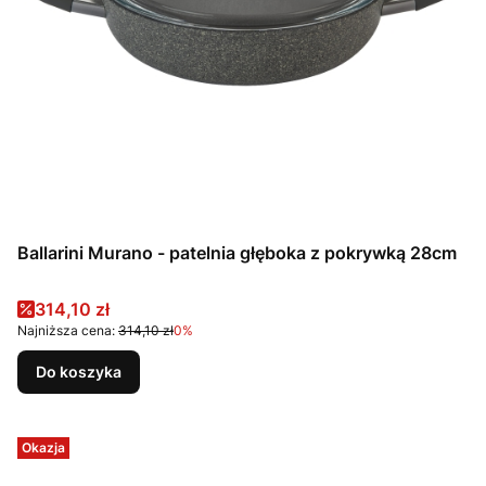
Ballarini Murano - patelnia głęboka z pokrywką 28cm
Cena promocyjna
314,10 zł
Najniższa cena:
314,10 zł
0%
Do koszyka
Okazja