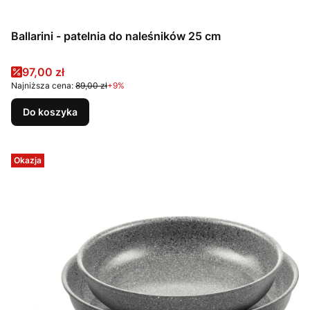
Ballarini - patelnia do naleśników 25 cm
Cena promocyjna
97,00 zł
Najniższa cena:
89,00 zł
+9%
Do koszyka
Okazja