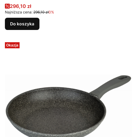
Cena promocyjna
296,10 zł
Najniższa cena:
296,10 zł
0%
Do koszyka
Okazja