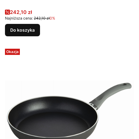
Cena promocyjna
242,10 zł
Najniższa cena:
242,10 zł
0%
Do koszyka
Okazja