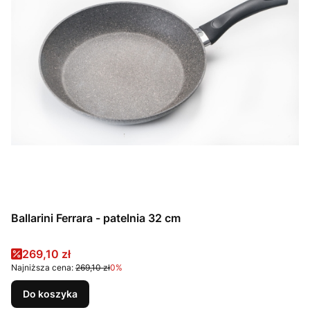
Ballarini Ferrara - patelnia 32 cm
Cena promocyjna
269,10 zł
Najniższa cena:
269,10 zł
0%
Do koszyka