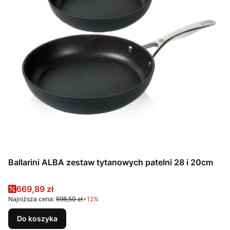
Ballarini ALBA zestaw tytanowych patelni 28 i 20cm
Cena promocyjna
669,89 zł
Najniższa cena:
598,50 zł
+12%
Do koszyka