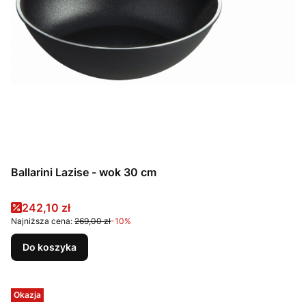
Ballarini Lazise - wok 30 cm
Cena promocyjna
242,10 zł
Najniższa cena:
269,00 zł
-10%
Do koszyka
Okazja