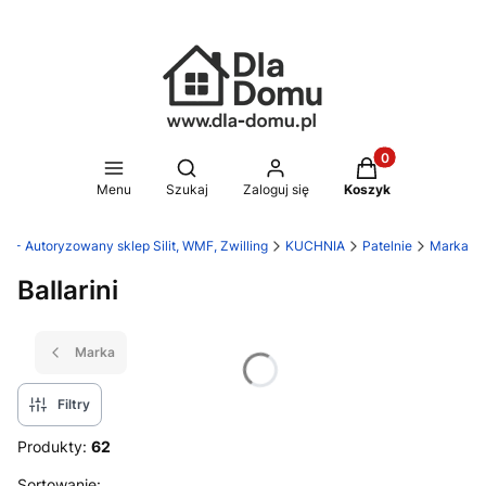
Produkty w koszy
Otwórz wyszukiwarkę
Menu
Szukaj
Zaloguj się
Koszyk
u - Autoryzowany sklep Silit, WMF, Zwilling
KUCHNIA
Patelnie
Marka
Ballarini
Marka
Filtry
Produkty:
62
Sortowanie: