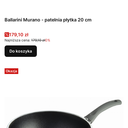
Ballarini Murano - patelnia płytka 20 cm
Cena promocyjna
179,10 zł
Najniższa cena:
179,10 zł
0%
Do koszyka
Okazja