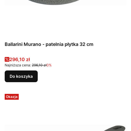
Ballarini Murano - patelnia płytka 32 cm
Cena promocyjna
296,10 zł
Najniższa cena:
296,10 zł
0%
Do koszyka
Okazja