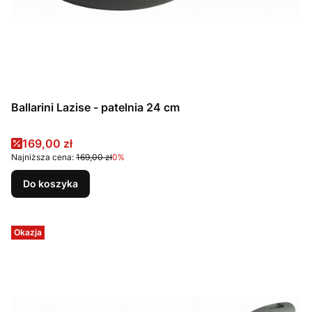
Ballarini Lazise - patelnia 24 cm
Cena promocyjna
169,00 zł
Najniższa cena:
169,00 zł
0%
Do koszyka
Okazja