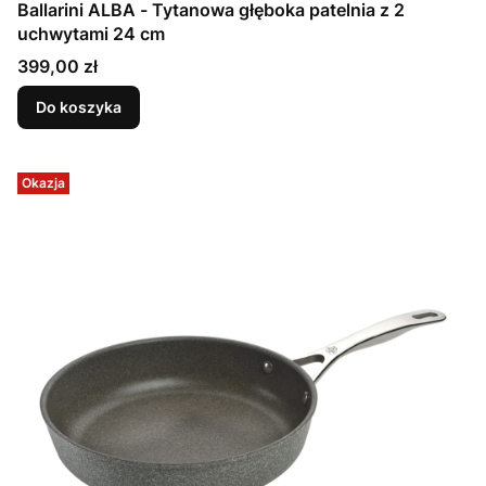
Ballarini ALBA - Tytanowa głęboka patelnia z 2
uchwytami 24 cm
Cena
399,00 zł
Do koszyka
Okazja