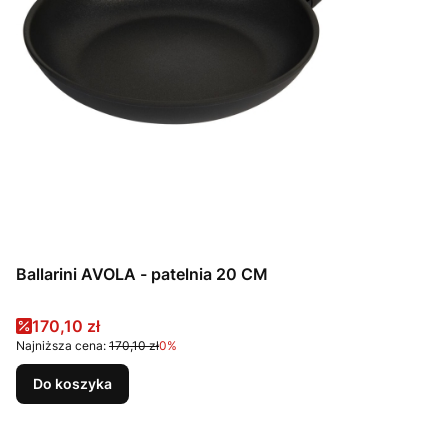
Ballarini AVOLA - patelnia 20 CM
Cena promocyjna
170,10 zł
Najniższa cena:
170,10 zł
0%
Do koszyka