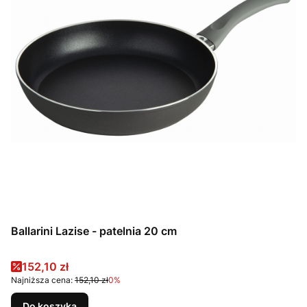
Ballarini Lazise - patelnia 20 cm
Cena promocyjna
152,10 zł
Najniższa cena:
152,10 zł
0%
Do koszyka