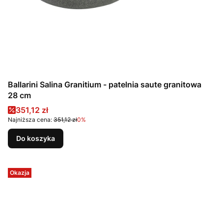
Ballarini Salina Granitium - patelnia saute granitowa
28 cm
Cena promocyjna
351,12 zł
Najniższa cena:
351,12 zł
0%
Do koszyka
Okazja