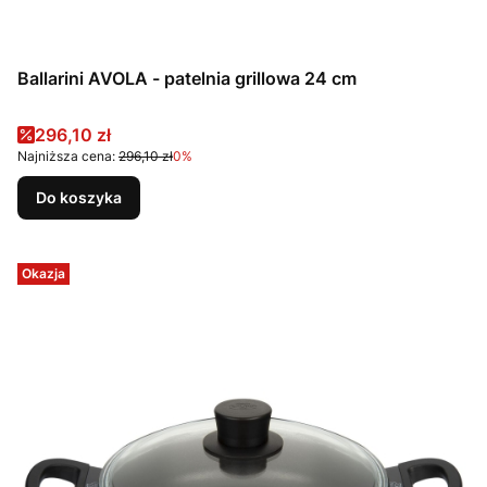
Ballarini AVOLA - patelnia grillowa 24 cm
Cena promocyjna
296,10 zł
Najniższa cena:
296,10 zł
0%
Do koszyka
Okazja