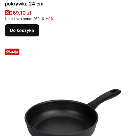
pokrywką 24 cm
Cena promocyjna
269,10 zł
Najniższa cena:
269,10 zł
0%
Do koszyka
Okazja