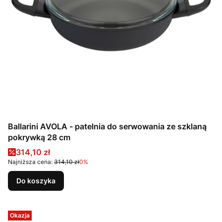
Ballarini AVOLA - patelnia do serwowania ze szklaną
pokrywką 28 cm
Cena promocyjna
314,10 zł
Najniższa cena:
314,10 zł
0%
Do koszyka
Okazja