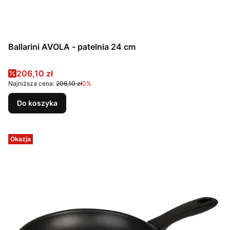
Ballarini AVOLA - patelnia 24 cm
Cena promocyjna
206,10 zł
Najniższa cena:
206,10 zł
0%
Do koszyka
Okazja