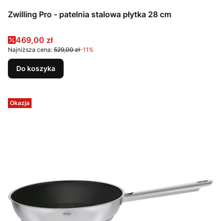
Zwilling Pro - patelnia stalowa płytka 28 cm
Cena promocyjna
469,00 zł
Najniższa cena:
529,00 zł
-11%
Do koszyka
Okazja