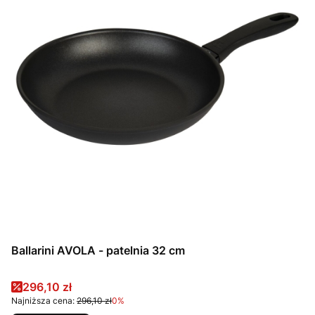
Ballarini AVOLA - patelnia 32 cm
Cena promocyjna
296,10 zł
Najniższa cena:
296,10 zł
0%