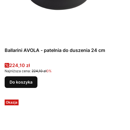
Ballarini AVOLA - patelnia do duszenia 24 cm
Cena promocyjna
224,10 zł
Najniższa cena:
224,10 zł
0%
Do koszyka
Okazja