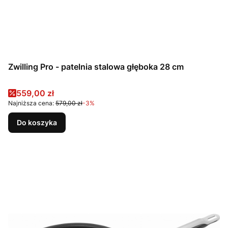
Zwilling Pro - patelnia stalowa głęboka 28 cm
Cena promocyjna
559,00 zł
Najniższa cena:
579,00 zł
-3%
Do koszyka