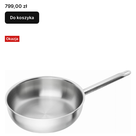
Cena
799,00 zł
Do koszyka
Okazja