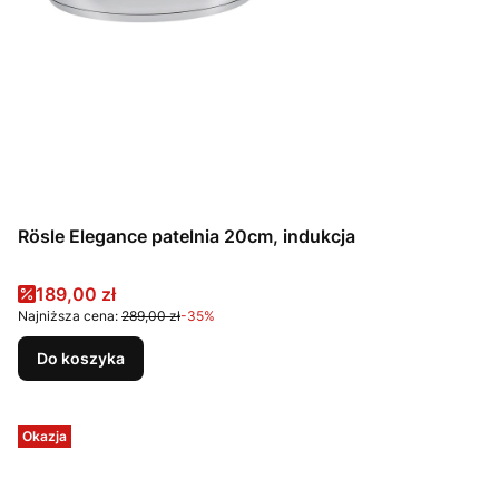
Rösle Elegance patelnia 20cm, indukcja
Cena promocyjna
189,00 zł
Najniższa cena:
289,00 zł
-35%
Do koszyka
Okazja