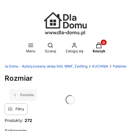
Produkty w koszy
Otwórz wyszukiwarkę
Menu
Szukaj
Zaloguj się
Koszyk
Dla Domu - Autoryzowany sklep Silit, WMF, Zwilling
KUCHNIA
Patelnie
Rozmiar
Patelnie
Filtry
Produkty:
272
Sortowanie: