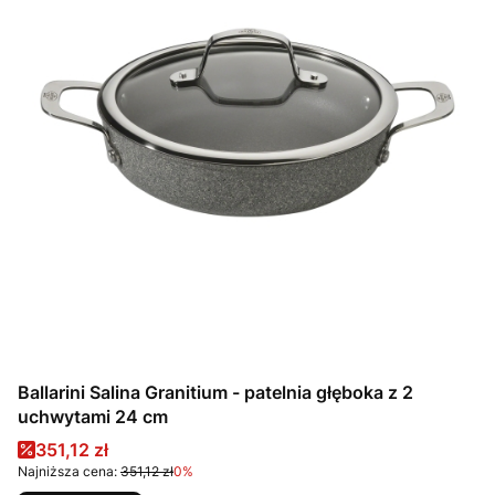
Ballarini Salina Granitium - patelnia głęboka z 2
uchwytami 24 cm
Cena promocyjna
351,12 zł
Najniższa cena:
351,12 zł
0%