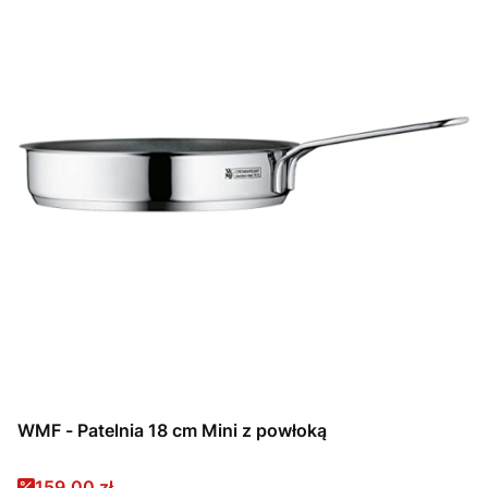
WMF - Patelnia 18 cm Mini z powłoką
Cena promocyjna
159,00 zł