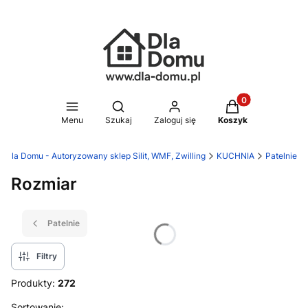
Produkty w koszy
Otwórz wyszukiwarkę
Menu
Szukaj
Zaloguj się
Koszyk
Dla Domu - Autoryzowany sklep Silit, WMF, Zwilling
KUCHNIA
Patelnie
Rozmiar
Patelnie
Filtry
Produkty:
272
Sortowanie: