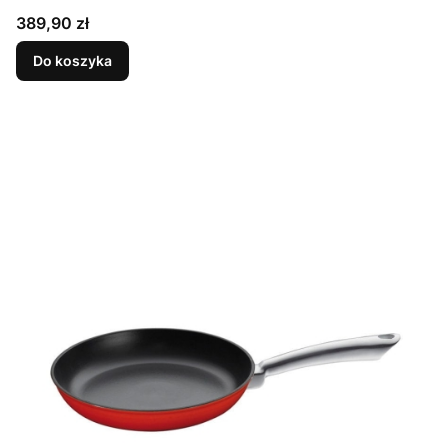
Cena
389,90 zł
Do koszyka