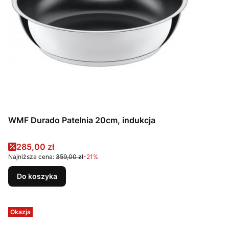
WMF Durado Patelnia 20cm, indukcja
Cena promocyjna
285,00 zł
Najniższa cena:
359,00 zł
-21%
Do koszyka
Okazja