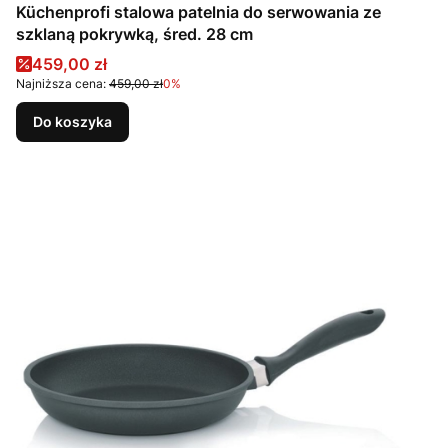
Küchenprofi stalowa patelnia do serwowania ze
szklaną pokrywką, śred. 28 cm
Cena promocyjna
459,00 zł
Najniższa cena:
459,00 zł
0%
Do koszyka