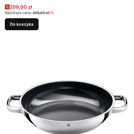
Cena promocyjna
209,00 zł
Najniższa cena:
209,00 zł
0%
Do koszyka