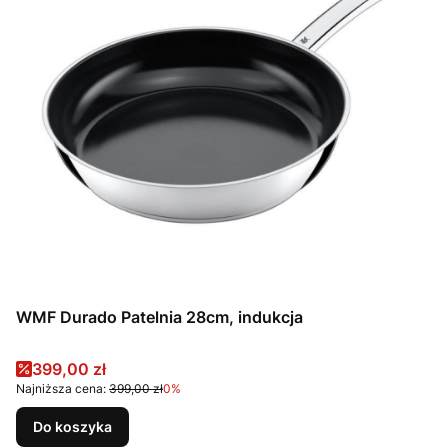
WMF Durado Patelnia 28cm, indukcja
Cena promocyjna
399,00 zł
Najniższa cena:
399,00 zł
0%
Do koszyka