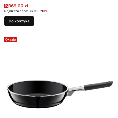
Cena promocyjna
369,00 zł
Najniższa cena:
369,00 zł
0%
Do koszyka
Okazja