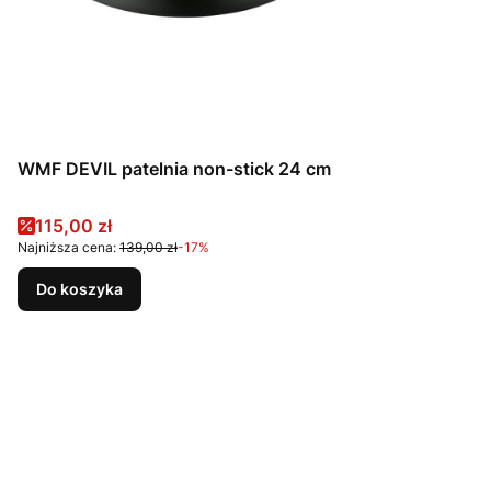
WMF DEVIL patelnia non-stick 24 cm
Cena promocyjna
115,00 zł
Najniższa cena:
139,00 zł
-17%
Do koszyka