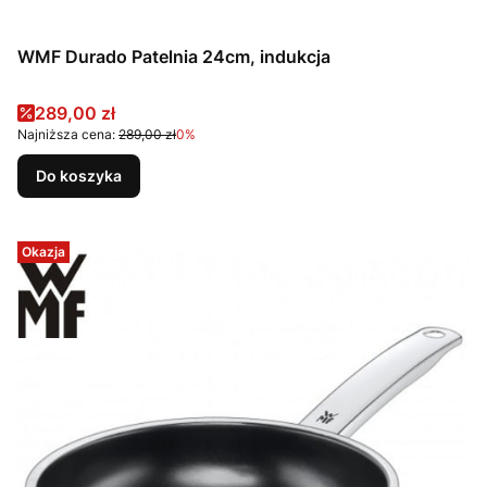
WMF Durado Patelnia 24cm, indukcja
Cena promocyjna
289,00 zł
Najniższa cena:
289,00 zł
0%
Do koszyka
Okazja