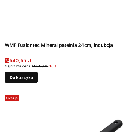
WMF Fusiontec Mineral patelnia 24cm, indukcja
Cena promocyjna
540,55 zł
Najniższa cena:
599,00 zł
-10%
Do koszyka
Okazja