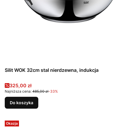
Silit WOK 32cm stal nierdzewna, indukcja
Cena promocyjna
325,00 zł
Najniższa cena:
485,00 zł
-33%
Do koszyka
Okazja