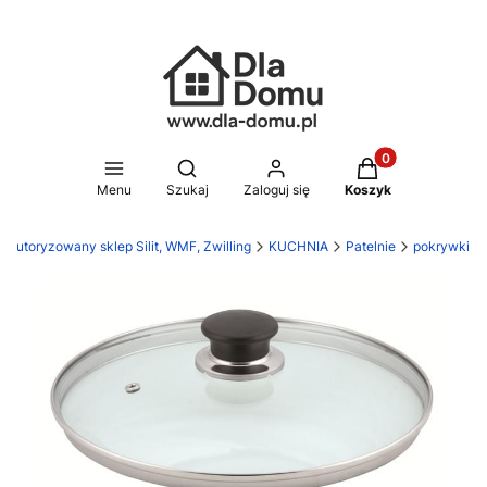
Produkty w koszy
Otwórz wyszukiwarkę
Menu
Szukaj
Zaloguj się
Koszyk
 Autoryzowany sklep Silit, WMF, Zwilling
KUCHNIA
Patelnie
pokrywki