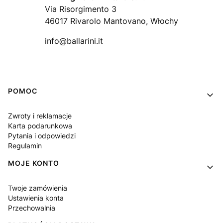
Via Risorgimento 3
46017 Rivarolo Mantovano, Włochy
info@ballarini.it
Linki w stopce
POMOC
Zwroty i reklamacje
Karta podarunkowa
Pytania i odpowiedzi
Regulamin
MOJE KONTO
Twoje zamówienia
Ustawienia konta
Przechowalnia