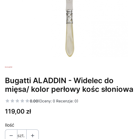
Bugatti ALADDIN - Widelec do
mięsa/ kolor perłowy kośc słoniowa
0.00
(Oceny: 0 Recenzje: 0)
Cena
119,00 zł
Ilość
szt.