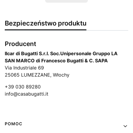
Bezpieczeństwo produktu
Producent
Ilcar di Bugatti S.r.l. Soc.Unipersonale Gruppo LA
SAN MARCO di Francesco Bugatti & C. SAPA
Via Industriale 69
25065 LUMEZZANE, Włochy
+39 030 89280
info@casabugatti.it
Linki w stopce
POMOC