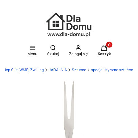
Produkty w koszy
Otwórz wyszukiwarkę
Menu
Szukaj
Zaloguj się
Koszyk
klep Silit, WMF, Zwilling
JADALNIA
Sztućce
specjalistyczne sztućce