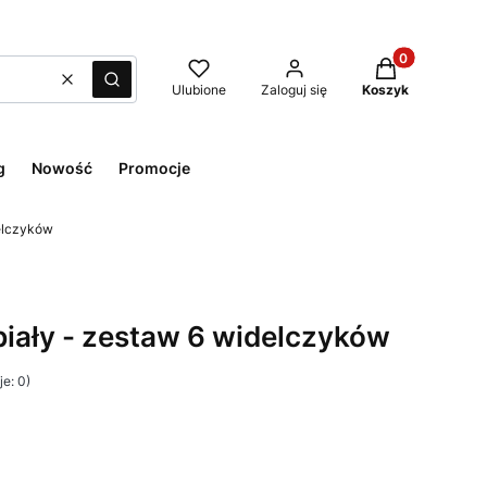
Produkty w kos
Wyczyść
Szukaj
Ulubione
Zaloguj się
Koszyk
g
Nowość
Promocje
delczyków
biały - zestaw 6 widelczyków
e: 0)