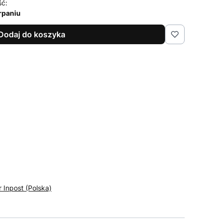
ść:
rpaniu
Dodaj do koszyka
r Inpost (Polska)