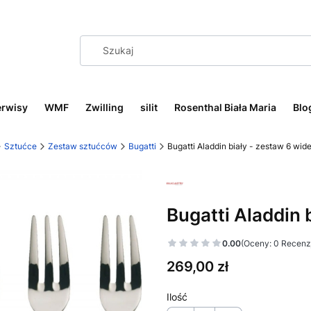
erwisy
WMF
Zwilling
silit
Rosenthal Biała Maria
Blo
Sztućce
Zestaw sztućców
Bugatti
Bugatti Aladdin biały - zestaw 6 wi
Bugatti Aladdin 
0.00
(Oceny: 0 Recenzj
Cena
269,00 zł
Ilość