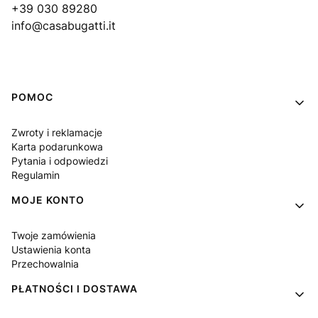
+39 030 89280
info@casabugatti.it
Linki w stopce
POMOC
Zwroty i reklamacje
Karta podarunkowa
Pytania i odpowiedzi
Regulamin
MOJE KONTO
Twoje zamówienia
Ustawienia konta
Przechowalnia
PŁATNOŚCI I DOSTAWA