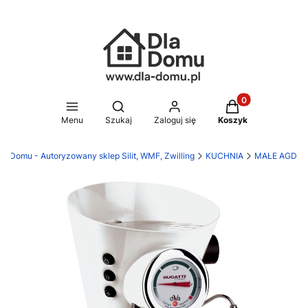
Produkty w koszy
Otwórz wyszukiwarkę
Menu
Szukaj
Zaloguj się
Koszyk
la Domu - Autoryzowany sklep Silit, WMF, Zwilling
KUCHNIA
MAŁE AGD