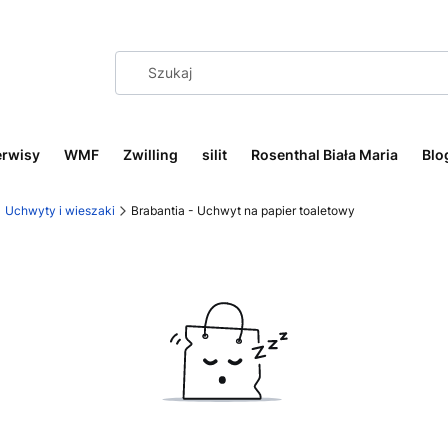
erwisy
WMF
Zwilling
silit
Rosenthal Biała Maria
Blo
Uchwyty i wieszaki
Brabantia - Uchwyt na papier toaletowy