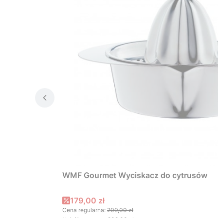
WMF Gourmet Wyciskacz do cytrusów
Cena promocyjna
179,00 zł
Cena regularna:
209,00 zł