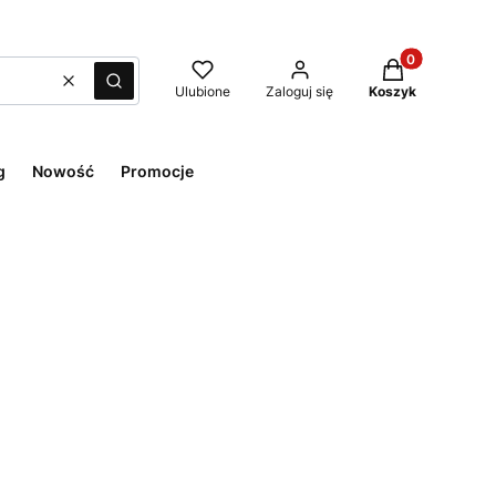
Produkty w kos
Wyczyść
Szukaj
Ulubione
Zaloguj się
Koszyk
g
Nowość
Promocje