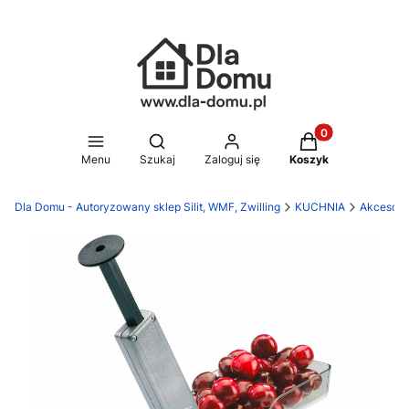
Produkty w koszy
Otwórz wyszukiwarkę
Menu
Szukaj
Zaloguj się
Koszyk
Dla Domu - Autoryzowany sklep Silit, WMF, Zwilling
KUCHNIA
Akcesori