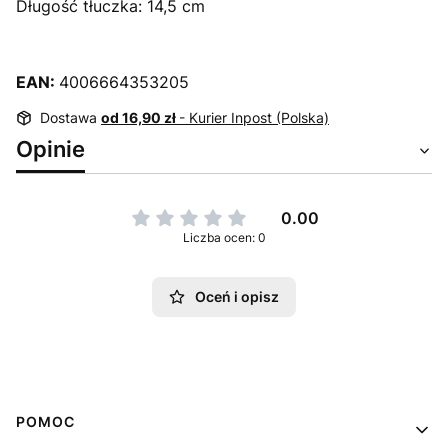
Długość tłuczka: 14,5 cm
EAN:
4006664353205
Dostawa
od 16,90 zł
- Kurier Inpost (Polska)
Opinie
0.00
Liczba ocen: 0
Oceń i opisz
Linki w stopce
POMOC