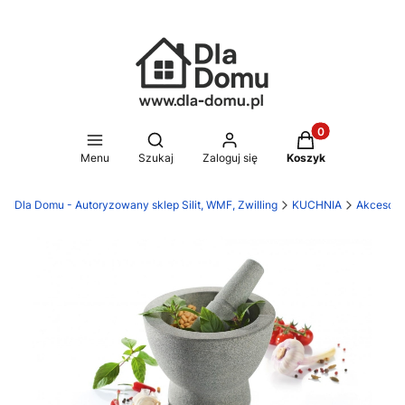
Produkty w koszy
Otwórz wyszukiwarkę
Menu
Szukaj
Zaloguj się
Koszyk
Dla Domu - Autoryzowany sklep Silit, WMF, Zwilling
KUCHNIA
Akcesori