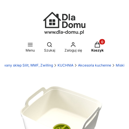
Produkty w koszy
Otwórz wyszukiwarkę
Menu
Szukaj
Zaloguj się
Koszyk
owany sklep Silit, WMF, Zwilling
KUCHNIA
Akcesoria kuchenne
Miski