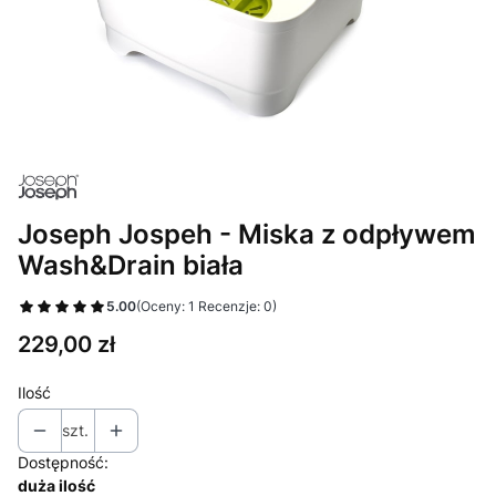
Joseph Jospeh - Miska z odpływem
Wash&Drain biała
5.00
(Oceny: 1 Recenzje: 0)
Cena
229,00 zł
Ilość
szt.
Dostępność:
duża ilość