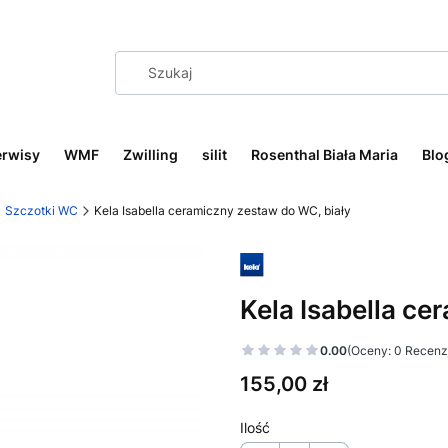
erwisy
WMF
Zwilling
silit
Rosenthal Biała Maria
Blo
Szczotki WC
Kela Isabella ceramiczny zestaw do WC, biały
Kela Isabella ce
0.00
(Oceny: 0 Recenzj
Cena
155,00 zł
Ilość