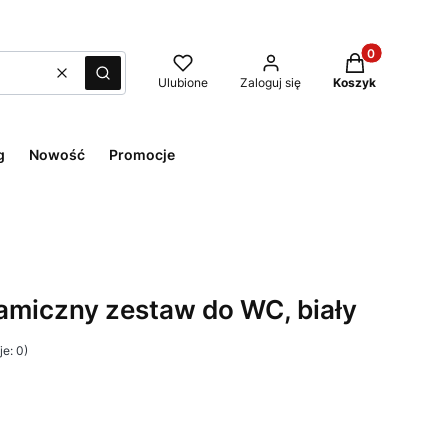
Produkty w kos
Wyczyść
Szukaj
Ulubione
Zaloguj się
Koszyk
g
Nowość
Promocje
ramiczny zestaw do WC, biały
e: 0)