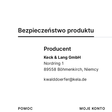
Bezpieczeństwo produktu
Producent
Keck & Lang GmbH
Nordring 1
89558 Böhmenkirch, Niemcy
kwalddoerfer@kela.de
Linki w stopce
POMOC
MOJE KONTO