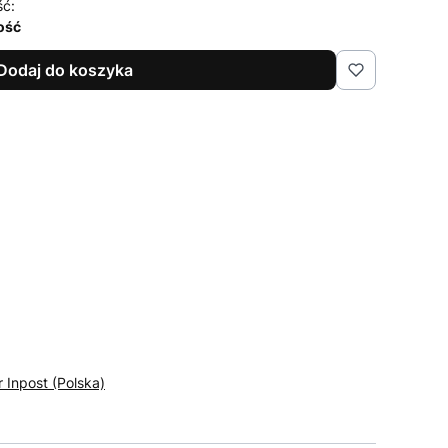
ść:
lość
Dodaj do koszyka
r Inpost (Polska)