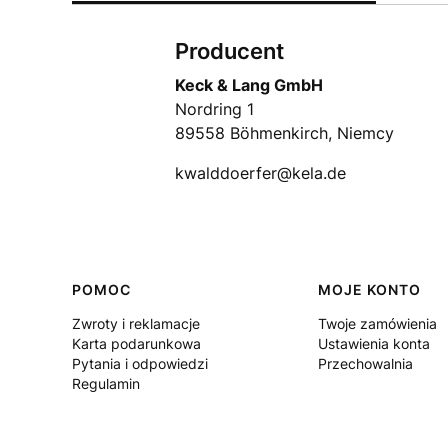
Producent
Keck & Lang GmbH
Nordring 1
89558 Böhmenkirch, Niemcy
kwalddoerfer@kela.de
Linki w stopce
POMOC
MOJE KONTO
Zwroty i reklamacje
Twoje zamówienia
Karta podarunkowa
Ustawienia konta
Pytania i odpowiedzi
Przechowalnia
Regulamin