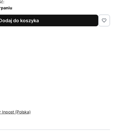
ść:
rpaniu
Dodaj do koszyka
r Inpost (Polska)