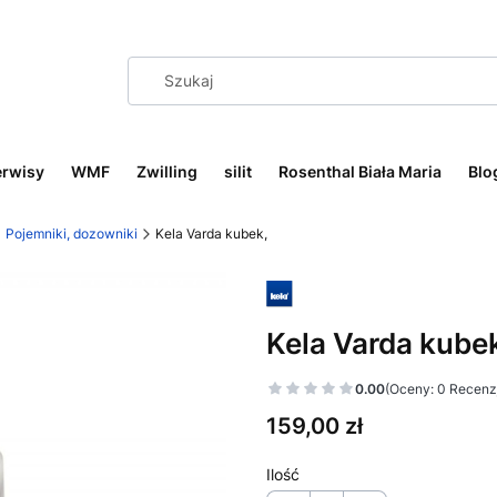
erwisy
WMF
Zwilling
silit
Rosenthal Biała Maria
Blo
Pojemniki, dozowniki
Kela Varda kubek,
Kela Varda kube
0.00
(Oceny: 0 Recenzj
Cena
159,00 zł
Ilość