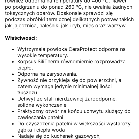
również odporna na temperatury do 400 °C. Nawet
po podgrzaniu do ponad 260 °C, nie uwalnia żadnych
toksycznych oparów. Doskonale sprawdzi się
podczas obróbki termicznej delikatnych potraw takich
jak jajecznica, naleśniki jak i ryb, mięs oraz warzyw.
Właściwości:
Wytrzymała powłoka CeraProtect odporna na
wysokie temperatury.
Korpsus SiliTherm równomiernie rozprowadza
ciepło.
Odporna na zarysowania.
Żywność nie przykleja się do powierzchni, a
zatem wymaga jedynie minimalnej ilości
tłuszczu.
Uchwyt ze stali nierdzewnej żaroodporne,
solidne wykończenie
Praktyczny otwór na końcu uchwytu służący do
zawieszania patelni
Do czyszczenia patelni w większości wystarczy
gąbka i ciepła woda
Nadaje się do kuchenek gazowych,