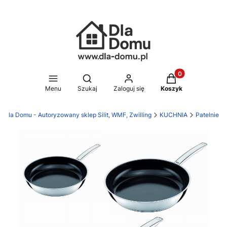
Produkty w koszy
Otwórz wyszukiwarkę
Menu
Szukaj
Zaloguj się
Koszyk
Dla Domu - Autoryzowany sklep Silit, WMF, Zwilling
KUCHNIA
Patelnie