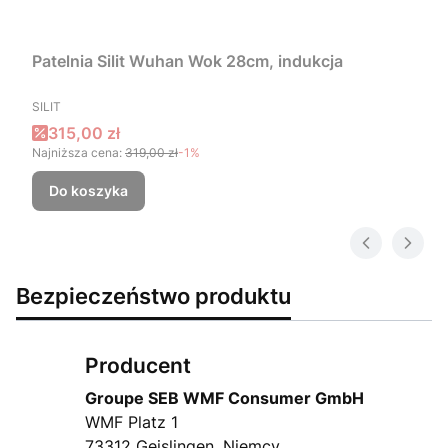
Patelnia Silit Wuhan Wok 28cm, indukcja
PRODUCENT
SILIT
Cena promocyjna
315,00 zł
Najniższa cena:
319,00 zł
-1%
Do koszyka
Bezpieczeństwo produktu
Producent
Groupe SEB WMF Consumer GmbH
WMF Platz 1
73312 Geislingen, Niemcy