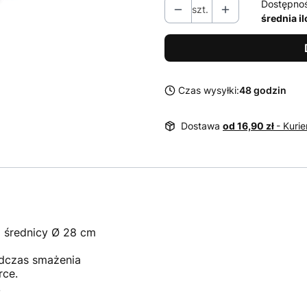
Dostępno
szt.
średnia i
Czas wysyłki:
48 godzin
Dostawa
od 16,90 zł
- Kurie
o średnicy Ø 28 cm
odczas smażenia
rce.
.