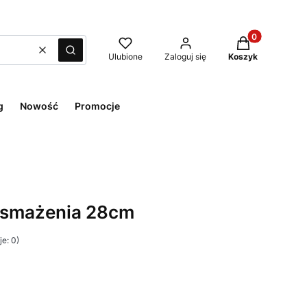
Produkty w kos
Wyczyść
Szukaj
Ulubione
Zaloguj się
Koszyk
g
Nowość
Promocje
o smażenia 28cm
e: 0)