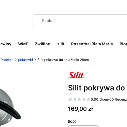
erwisy
WMF
Zwilling
silit
Rosenthal Biała Maria
Blo
Patelnie
pokrywki
Silit pokrywa do smażenia 28cm
Silit pokrywa d
0.00
(Oceny: 0 Recenzj
Cena
169,00 zł
Ilość