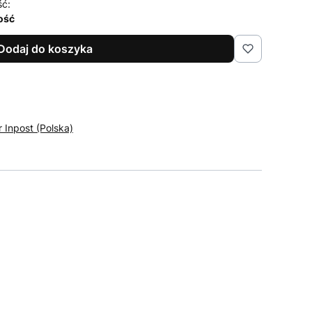
ść:
lość
Dodaj do koszyka
r Inpost (Polska)