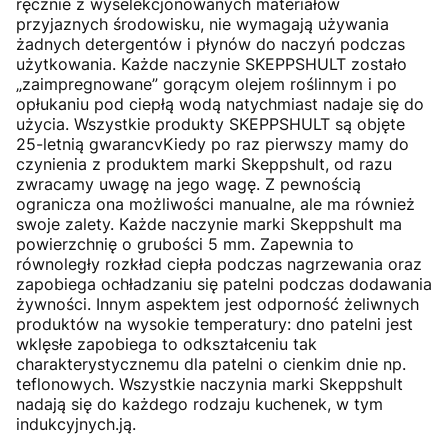
ręcznie z wyselekcjonowanych materiałów
przyjaznych środowisku, nie wymagają używania
żadnych detergentów i płynów do naczyń podczas
użytkowania. Każde naczynie SKEPPSHULT zostało
„zaimpregnowane” gorącym olejem roślinnym i po
opłukaniu pod ciepłą wodą natychmiast nadaje się do
użycia. Wszystkie produkty SKEPPSHULT są objęte
25-letnią gwarancvKiedy po raz pierwszy mamy do
czynienia z produktem marki Skeppshult, od razu
zwracamy uwagę na jego wagę. Z pewnością
ogranicza ona możliwości manualne, ale ma również
swoje zalety. Każde naczynie marki Skeppshult ma
powierzchnię o grubości 5 mm. Zapewnia to
równoległy rozkład ciepła podczas nagrzewania oraz
zapobiega ochładzaniu się patelni podczas dodawania
żywności. Innym aspektem jest odporność żeliwnych
produktów na wysokie temperatury: dno patelni jest
wklęsłe zapobiega to odkształceniu tak
charakterystycznemu dla patelni o cienkim dnie np.
teflonowych. Wszystkie naczynia marki Skeppshult
nadają się do każdego rodzaju kuchenek, w tym
indukcyjnych.ją.