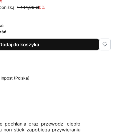
%
obniżką:
1 444,00 zł
0%
ść:
lość
Dodaj do koszyka
 Inpost (Polska)
e pochłania oraz przewodzi ciepło
a non-stick zapobiega przywieraniu