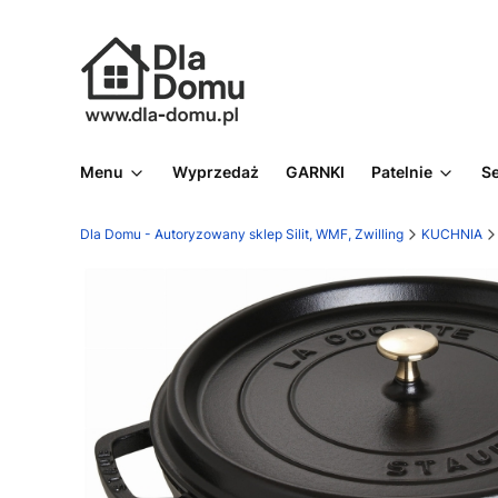
Menu
Wyprzedaż
GARNKI
Patelnie
S
Dla Domu - Autoryzowany sklep Silit, WMF, Zwilling
KUCHNIA