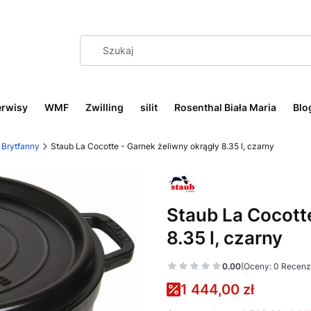
erwisy
WMF
Zwilling
silit
Rosenthal Biała Maria
Blo
Brytfanny
Staub La Cocotte - Garnek żeliwny okrągły 8.35 l, czarny
Staub La Cocott
8.35 l, czarny
0.00
(Oceny: 0 Recenzj
1 444,00 zł