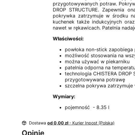
przygotowywanych potraw. Pokrywa
DROP STRUCTURE. Zapewnia ona z
pokrywka zatrzymuje w środku na
kuchenek także indukcyjnych oraz
nawet w rękawicach. Patelnia nada
Właściwości:
powłoka non-stick zapobiega 
możliwość stosowania na wszy
można używać w piekarniku
patelnia odporna na temperatu
technologia CHISTERA DROP S
przygotowywana potrawę
szczelna pokrywa zatrzymuje 
Wymiary:
pojemność - 8.35 l
Dostawa
od 0,00 zł
- Kurier Inpost (Polska)
Opinie