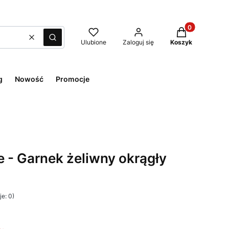
Produkty w kos
Wyczyść
Szukaj
Ulubione
Zaloguj się
Koszyk
g
Nowość
Promocje
e - Garnek żeliwny okrągły
e: 0)