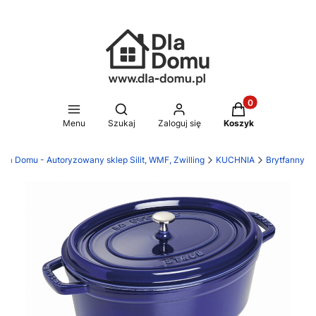
Produkty w koszy
Otwórz wyszukiwarkę
Menu
Szukaj
Zaloguj się
Koszyk
Dla Domu - Autoryzowany sklep Silit, WMF, Zwilling
KUCHNIA
Brytfanny