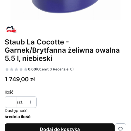
Staub La Cocotte -
Garnek/Brytfanna żeliwna owalna
5.5 l, niebieski
0.00
(Oceny: 0 Recenzje: 0)
Cena
1 749,00 zł
Ilość
szt.
Dostępność:
średnia ilość
Dodaj do koszyka