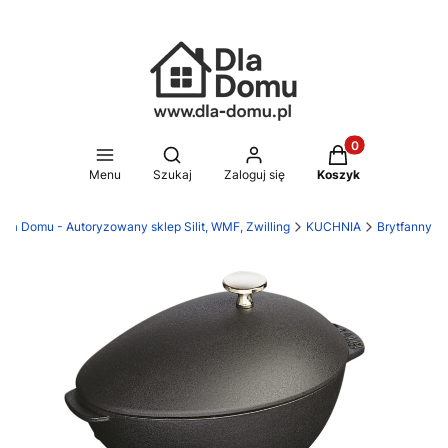
Produkty w koszy
Otwórz wyszukiwarkę
Menu
Szukaj
Zaloguj się
Koszyk
Dla Domu - Autoryzowany sklep Silit, WMF, Zwilling
KUCHNIA
Brytfanny