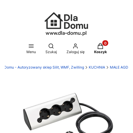
Produkty w koszy
Otwórz wyszukiwarkę
Menu
Szukaj
Zaloguj się
Koszyk
la Domu - Autoryzowany sklep Silit, WMF, Zwilling
KUCHNIA
MAŁE AGD