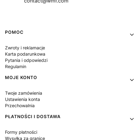
contact@wmf.com
Linki w stopce
POMOC
Zwroty i reklamacje
Karta podarunkowa
Pytania i odpowiedzi
Regulamin
MOJE KONTO
Twoje zamówienia
Ustawienia konta
Przechowalnia
PŁATNOŚCI I DOSTAWA
Formy płatności
Wysyłka za granice