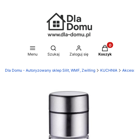
Produkty w koszy
Otwórz wyszukiwarkę
Menu
Szukaj
Zaloguj się
Koszyk
Dla Domu - Autoryzowany sklep Silit, WMF, Zwilling
KUCHNIA
Akcesori