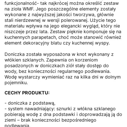
funkcjonalność- tak najkrócej można określić zestaw
na zioła WMF. Jego poszczególne elementy zostały
wykonane z najwyższej jakości tworzywa, głównie
stali nierdzewnej w wersji polerowanej. Użycie tego
materiału wpływa na jego elegancki wygląd, który nie
niszczeje przez lata. Zestaw pięknie komponuje się na
kuchennych parapetach, choć może stanowić również
element dekoracyjny blatu czy kuchennej wyspy.
Doniczka została wyposażona w knot wykonany z
włókien szklanych. Zapewnia on korzeniom
posadzonych w doniczkach ziół stały dostęp do
wody, bez konieczności regularnego podlewania.
Wodę wystarczy wymieniać raz na kilka dni w dolnym
pojemniku.
CECHY PRODUKTU:
- doniczka z podstawą,
- system nawadniający: sznurki z włókna szklanego
pobierają wodę z dna podstawki i doprowadzają ją do
ziemi – brak konieczności bezpośredniego
podlewania,