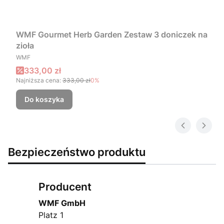
WMF Gourmet Herb Garden Zestaw 3 doniczek na
zioła
PRODUCENT
WMF
Cena promocyjna
333,00 zł
Najniższa cena:
333,00 zł
0%
Do koszyka
Bezpieczeństwo produktu
Producent
WMF GmbH
Platz 1