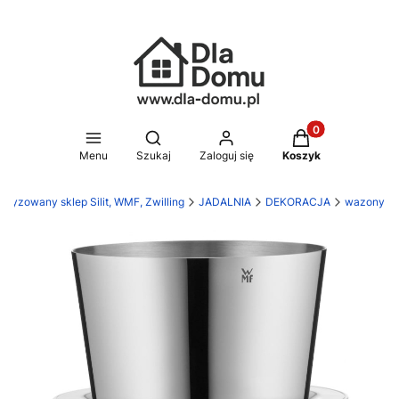
Produkty w koszy
Otwórz wyszukiwarkę
Menu
Szukaj
Zaloguj się
Koszyk
oryzowany sklep Silit, WMF, Zwilling
JADALNIA
DEKORACJA
wazony