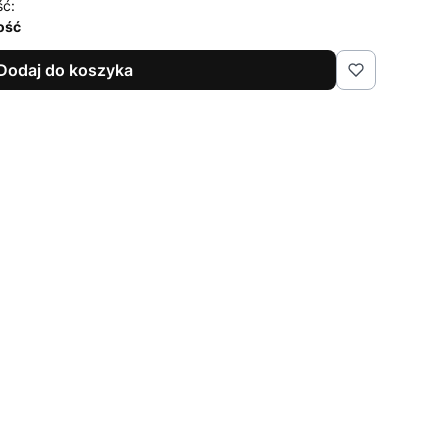
ść:
lość
Dodaj do koszyka