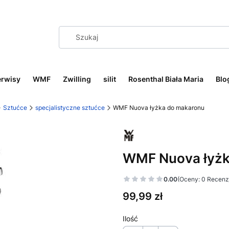
erwisy
WMF
Zwilling
silit
Rosenthal Biała Maria
Blo
Sztućce
specjalistyczne sztućce
WMF Nuova łyżka do makaronu
WMF Nuova łyżk
0.00
(Oceny: 0 Recenzj
Cena
99,99 zł
Ilość