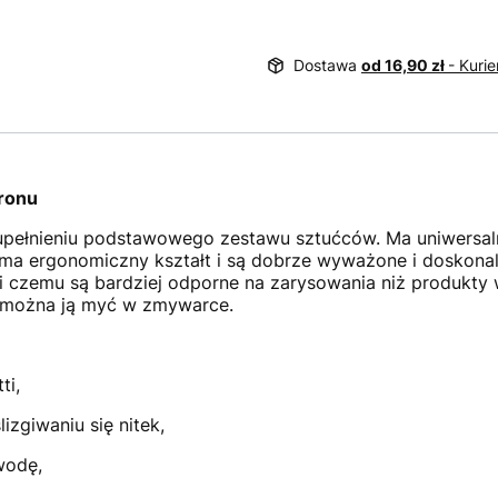
Dostawa
od 16,90 zł
- Kurie
ronu
upełnieniu podstawowego zestawu sztućców. Ma uniwersal
ma ergonomiczny kształt i są dobrze wyważone i doskonale
 czemu są bardziej odporne na zarysowania niż produkty 
, można ją myć w zmywarce.
ti,
zgiwaniu się nitek,
wodę,