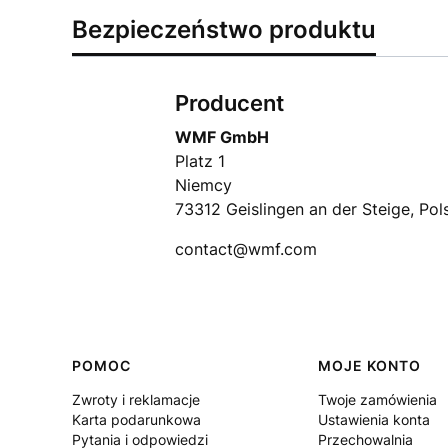
Bezpieczeństwo produktu
Producent
WMF GmbH
Platz 1
Niemcy
73312 Geislingen an der Steige, Pol
contact@wmf.com
Linki w stopce
POMOC
MOJE KONTO
Zwroty i reklamacje
Twoje zamówienia
Karta podarunkowa
Ustawienia konta
Pytania i odpowiedzi
Przechowalnia