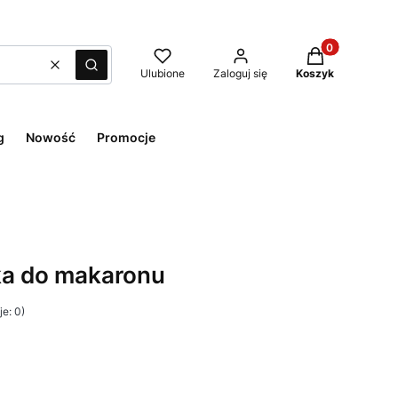
Produkty w kos
Wyczyść
Szukaj
Ulubione
Zaloguj się
Koszyk
g
Nowość
Promocje
a do makaronu
e: 0)