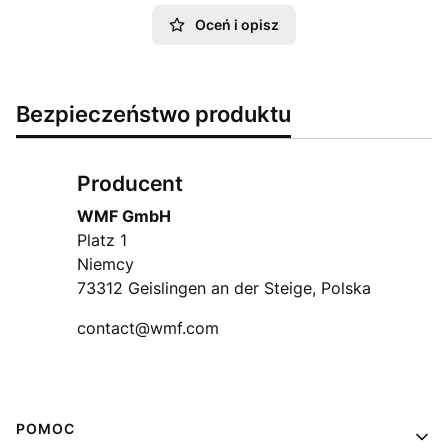
Oceń i opisz
Bezpieczeństwo produktu
Producent
WMF GmbH
Platz 1
Niemcy
73312 Geislingen an der Steige, Polska
contact@wmf.com
Linki w stopce
POMOC