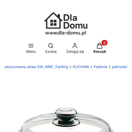
Produkty w koszy
Otwórz wyszukiwarkę
Menu
Szukaj
Zaloguj się
Koszyk
 Autoryzowany sklep Silit, WMF, Zwilling
KUCHNIA
Patelnie
pokrywki